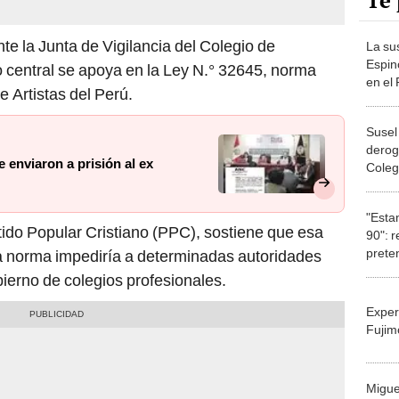
Te 
te la Junta de Vigilancia del Colegio de
La su
Espin
central se apoya en la Ley N.° 32645, norma
en el
e Artistas del Perú.
Susel
derog
enviaron a prisión al ex
Coleg
Artist
"Esta
rtido Popular Cristiano (PPC), sostiene que esa
90": 
prete
a norma impediría a determinadas autoridades
Espin
ierno de colegios profesionales.
Aboga
Exper
Fujim
Migue