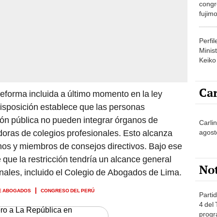
congr
fujimo
prime
Perfi
Minist
Keiko
Car
reforma incluida a último momento en la ley
isposición establece que las personas
ción pública no pueden integrar órganos de
Carli
oras de colegios profesionales. Esto alcanza
agost
s y miembros de consejos directivos. Bajo ese
e que la restricción tendría un alcance general
No
onales, incluido el Colegio de Abogados de Lima.
E ABOGADOS
CONGRESO DEL PERÚ
Partid
4 del
ero a La República en
progr