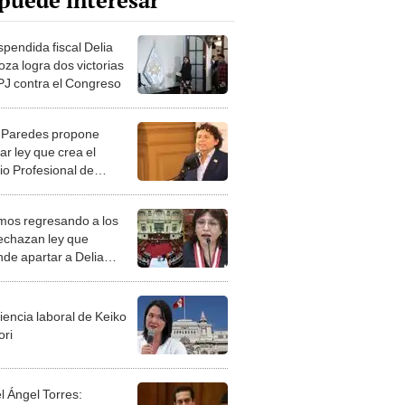
puede interesar
spendida fiscal Delia
oza logra dos victorias
 PJ contra el Congreso
 Paredes propone
ar ley que crea el
io Profesional de
as del Perú
mos regresando a los
rechazan ley que
nde apartar a Delia
oza del Colegio de
dos de Lima
iencia laboral de Keiko
ori
l Ángel Torres: