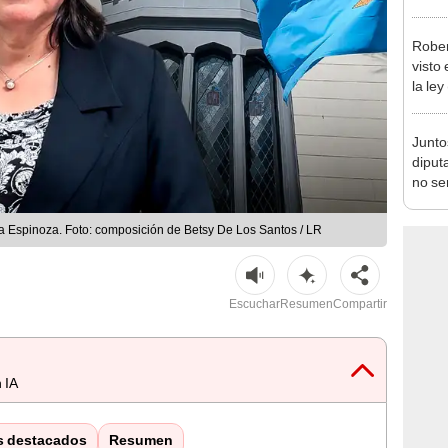
incom
ideol
Rober
visto
la ley
toda l
Junto
diput
no se
de Ét
ia Espinoza. Foto: composición de Betsy De Los Santos / LR
Escuchar
Resumen
Compartir
 IA
s destacados
Resumen