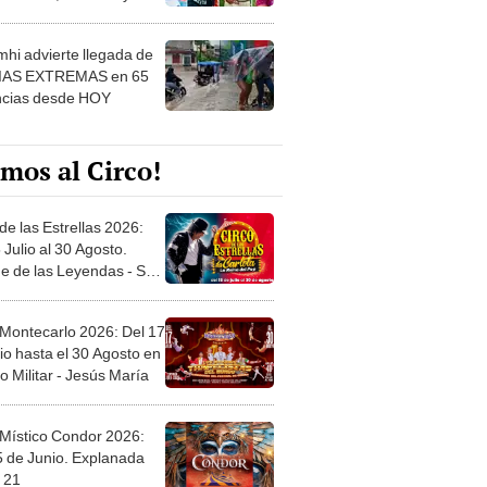
 ver
hi advierte llegada de
IAS EXTREMAS en 65
ncias desde HOY
mos al Circo!
de las Estrellas 2026:
 Julio al 30 Agosto.
e de las Leyendas - San
l
 Montecarlo 2026: Del 17
io hasta el 30 Agosto en
o Militar - Jesús María
 Místico Condor 2026:
5 de Junio. Explanada
 21