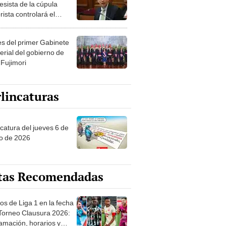
esista de la cúpula
rista controlará el
r año del Senado
les del primer Gabinete
erial del gobierno de
 Fujimori
lincaturas
ncatura del jueves 6 de
o de 2026
tas Recomendadas
os de Liga 1 en la fecha
 Torneo Clausura 2026:
amación, horarios y