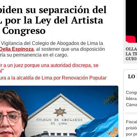
piden su separación del
 por la Ley del Artista
l Congreso
e Vigilancia del Colegio de Abogados de Lima la
OLLA
Delia Espinoza
, al sostener que una disposición
LA T
ría su permanencia en el cargo.
GUIO
tuir a un juez porque una autoridad discrepa, se
l”
LO
ura a la alcaldía de Lima por Renovación Popular
Congr
lider
Cáma
Fisca
prisi
por p