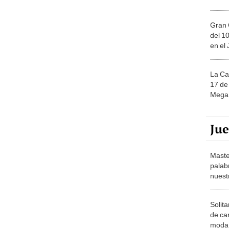
Gran 
del 10
en el
La Ca
17 de 
Mega 
Ju
Maste
palab
nuest
Solita
de ca
moda.