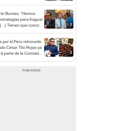
patible y falsedad
ógica
to Burneo: "Hemos
 estrategias para fraguar
3
 (...) Tienen que conocer
a lista"
s por el Perú retrocede:
ado César Tito Rojas ya
4
rá parte de la Comisión
ica