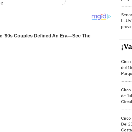
le
dónde
Senam
LLUV
provi
¡Va
Circo 
del 15
Parqu
Migue
Circo
de Jul
Círcul
Circo
Del 2
Costa