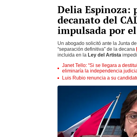
Delia Espinoza: 
decanato del CAL
impulsada por e
Un abogado solicitó ante la Junta d
“separación definitiva” de la decana
incluida en la
Ley del Artista
impedi
Janet Tello: “Si se llegara a desti
eliminaría la independencia judicia
Luis Rubio renuncia a su candidat