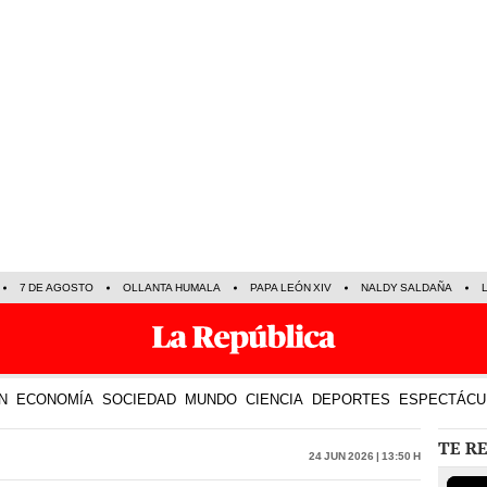
7 DE AGOSTO
OLLANTA HUMALA
PAPA LEÓN XIV
NALDY SALDAÑA
N
ECONOMÍA
SOCIEDAD
MUNDO
CIENCIA
DEPORTES
ESPECTÁCU
TE R
24 Jun 2026 | 13:50 h