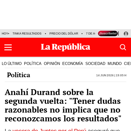
HOY
TINKA RESULTADOS
PRECIO DEL DÓLAR
7 DE AGOSTO
OLLANTA H
LO ÚLTIMO
POLÍTICA
OPINIÓN
ECONOMÍA
SOCIEDAD
MUNDO
CIE
Política
14 Jun 2026 | 19:05 h
Anahí Durand sobre la
segunda vuelta: "Tener dudas
razonables no implica que no
reconozcamos los resultados"