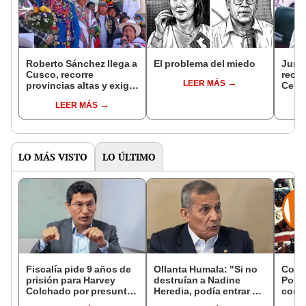
Roberto Sánchez llega a
El problema del miedo
Junto
Cusco, recorre
recha
LEER MÁS
provincias altas y exige
Centr
reconteo total de votos
Lima 
LEER MÁS
derec
LO MÁS VISTO
LO ÚLTIMO
Fiscalía pide 9 años de
Ollanta Humala: "Si no
Cong
prisión para Harvey
destruían a Nadine
Popul
Colchado por presunta
Heredia, podía entrar en
comis
negociación
el 2021 o el 2026"
Cáma