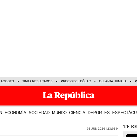
E AGOSTO
TINKA RESULTADOS
PRECIO DEL DÓLAR
OLLANTA HUMALA
P
N
ECONOMÍA
SOCIEDAD
MUNDO
CIENCIA
DEPORTES
ESPECTÁCU
TE R
08 Jun 2026 | 23:03 h