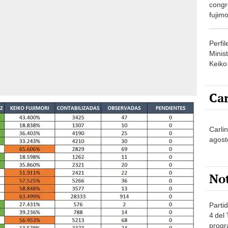
congr
fujimo
prime
Perfi
Minist
Keiko
Car
Carli
agost
No
Partid
4 del
progr