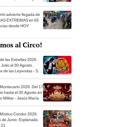
 ver
hi advierte llegada de
IAS EXTREMAS en 65
ncias desde HOY
mos al Circo!
de las Estrellas 2026:
 Julio al 30 Agosto.
e de las Leyendas - San
l
 Montecarlo 2026: Del 17
io hasta el 30 Agosto en
o Militar - Jesús María
 Místico Condor 2026:
5 de Junio. Explanada
 21