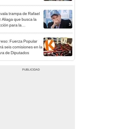
presión política”
vala trampa de Rafael
 Aliaga que busca la
3
cción para la
ipalidad de Lima
eso: Fuerza Popular
ará seis comisiones en la
4
ra de Diputados