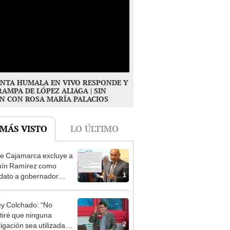
NTA HUMALA EN VIVO RESPONDE Y
RAMPA DE LÓPEZ ALIAGA | SIN
N CON ROSA MARÍA PALACIOS
 MÁS VISTO
LO ÚLTIMO
e Cajamarca excluye a
uín Ramírez como
1
dato a gobernador
nal por ocultar sentencia
y Colchado: “No
tiré que ninguna
2
tigación sea utilizada