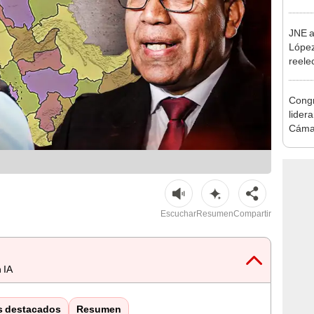
como 
JNE a
López
reele
Munic
Congr
lider
Cáma
Escuchar
Resumen
Compartir
 IA
s destacados
Resumen