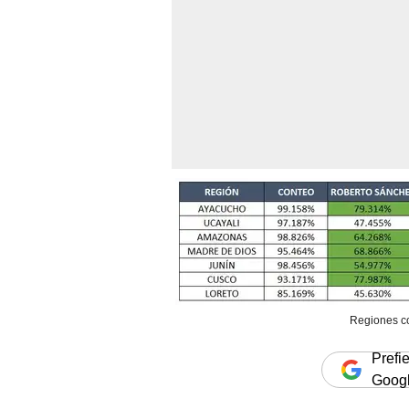
Regiones co
Prefi
Goog