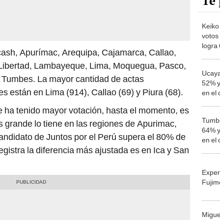
Te 
Keiko
votos
logra
ash, Apurímac, Arequipa, Cajamarca, Callao,
ONP
 Libertad, Lambayeque, Lima, Moquegua, Pasco,
Ucayal
y Tumbes. La mayor cantidad de actas
52% y
s están en Lima (914), Callao (69) y Piura (68).
en el
e ha tenido mayor votación, hasta el momento, es
Tumbe
grande lo tiene en las regiones de Apurimac,
64% y
andidato de Juntos por el Perú supera el 80% de
en el
egistra la diferencia más ajustada es en Ica y San
Exper
Fujim
Migue