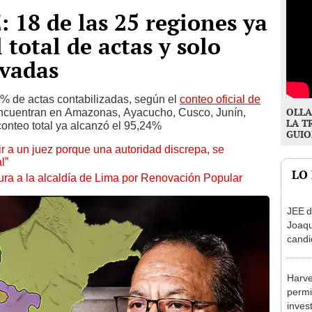
 18 de las 25 regiones ya
 total de actas y solo
rvadas
,6% de actas contabilizadas, según el
conteo oficial de
OLLA
encuentran en Amazonas, Ayacucho, Cusco, Junín,
LA T
conteo total ya alcanzó el 95,24%
GUIO
tuir a un juez porque una autoridad discrepa, se
l”
LO
ura a la alcaldía de Lima por Renovación Popular
JEE d
Joaq
candi
regio
Harve
permi
inves