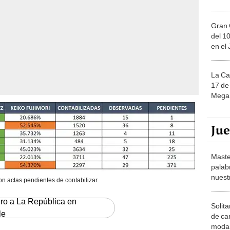
Gran 
del 10
en el
La Ca
17 de 
Mega 
Ju
Maste
palab
nuest
n actas pendientes de contabilizar.
ero a La República en
Solita
le
de ca
moda.