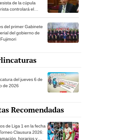
esista de la cúpula
rista controlará el
r año del Senado
les del primer Gabinete
erial del gobierno de
 Fujimori
lincaturas
ncatura del jueves 6 de
o de 2026
tas Recomendadas
os de Liga 1 en la fecha
 Torneo Clausura 2026:
amación, horarios y