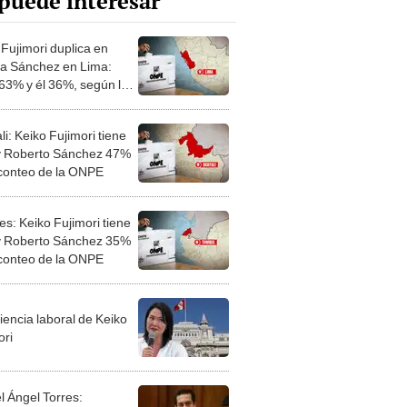
puede interesar
 Fujimori duplica en
 a Sánchez en Lima:
 63% y él 36%, según la
E
i: Keiko Fujimori tiene
 Roberto Sánchez 47%
 conteo de la ONPE
s: Keiko Fujimori tiene
 Roberto Sánchez 35%
 conteo de la ONPE
iencia laboral de Keiko
ori
l Ángel Torres: