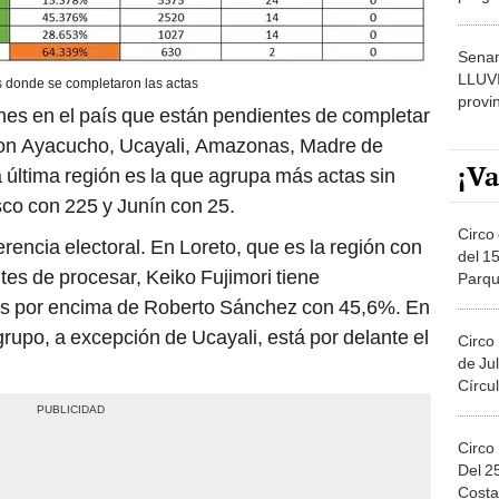
dónde
Senam
LLUV
 donde se completaron las actas
provi
nes en el país que están pendientes de completar
 son Ayacucho, Ucayali, Amazonas, Madre de
¡Va
a última región es la que agrupa más actas sin
sco con 225 y Junín con 25.
Circo 
encia electoral. En Loreto, que es la región con
del 15
es de procesar, Keiko Fujimori tiene
Parqu
Migue
tos por encima de Roberto Sánchez con 45,6%. En
grupo, a excepción de Ucayali, está por delante el
Circo
de Jul
Círcul
Circo
Del 2
Costa