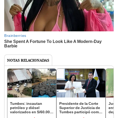
NOTAS RELACIONADAS
Tumbes: incautan
Presidente de la Corte
Juez
petróleo y diésel
Superior de Justicia de
entr
valorizados en S/60.000
Tumbes participó como
depós
ingresados ilegalmente
ponente destacado
madre