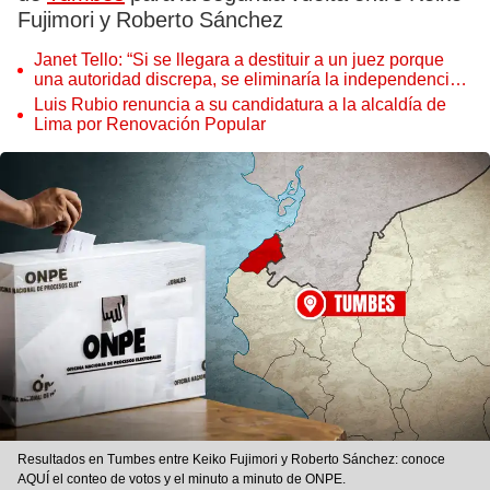
Fujimori y Roberto Sánchez
Janet Tello: “Si se llegara a destituir a un juez porque
una autoridad discrepa, se eliminaría la independencia
judicial”
Luis Rubio renuncia a su candidatura a la alcaldía de
Lima por Renovación Popular
Resultados en Tumbes entre Keiko Fujimori y Roberto Sánchez: conoce
AQUÍ el conteo de votos y el minuto a minuto de ONPE.