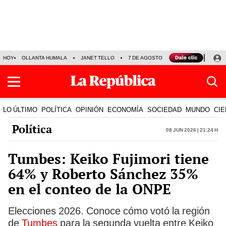
HOY
OLLANTA HUMALA
JANET TELLO
7 DE AGOSTO
TINKA RESULTADOS
LO ÚLTIMO
POLÍTICA
OPINIÓN
ECONOMÍA
SOCIEDAD
MUNDO
CIE
Política
08 Jun 2026 | 21:24 h
Tumbes: Keiko Fujimori tiene
64% y Roberto Sánchez 35%
en el conteo de la ONPE
Elecciones 2026. Conoce cómo votó la región
de
Tumbes
para la segunda vuelta entre Keiko