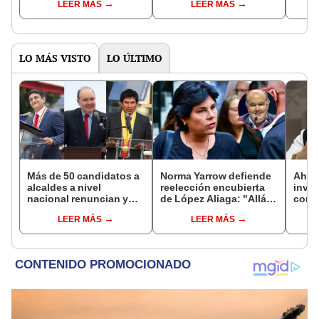
LEER MÁS
LEER MÁS
desde Ecuador
abordando el tema
Zarum
central de "Integridad
en la Gestión Pública".
LO MÁS VISTO
LO ÚLTIMO
Más de 50 candidatos a
Norma Yarrow defiende
Ahor
alcaldes a nivel
reelección encubierta
inves
nacional renuncian y
de López Aliaga: "Allá el
cont
dan paso a la reelección
Jurado que se deja
Colch
LEER MÁS
LEER MÁS
encubierta
sacar la vuelta"
Públi
utili