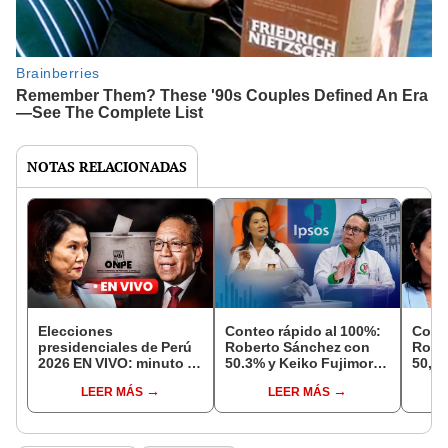
NOTAS RELACIONADAS
Elecciones
Conteo rápido al 100%:
Conte
presidenciales de Perú
Roberto Sánchez con
Robe
2026 EN VIVO: minuto a
50.3% y Keiko Fujimori
50,14
minuto de segunda
con 49.7%, según Ipsos
con 
LEER MÁS
LEER MÁS
vuelta entre Keiko
Datu
Fujimori y Roberto
Sánchez