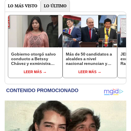
LO MÁS VISTO
LO ÚLTIMO
Gobierno otorgó salvo
Más de 50 candidatos a
JEE 
conducto a Betssy
alcaldes a nivel
excl
Chávez y exministra
nacional renuncian y
Ramí
viajó a México en la
dan paso a la reelección
cand
LEER MÁS
LEER MÁS
madrugada
encubierta
regio
sent