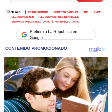
KEIKO FUJIMORI
ROBERTO SÁNCHEZ
JNE
ONPE
ELECCIONES 2026
ELECCIONES PRESIDENCIALES
SEGUNDA VUELTA ELECTORAL
FLASH ELECTORAL
Prefiero a La República en
Google