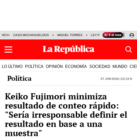
HOY
CASO MOCHASUELDOS
MIGUEL TORRES
LEY PULPÍN
PRECIO DEL
LO ÚLTIMO
POLÍTICA
OPINIÓN
ECONOMÍA
SOCIEDAD
MUNDO
CIE
Política
07 Jun 2026 | 23:10 h
Keiko Fujimori minimiza
resultado de conteo rápido:
"Sería irresponsable definir el
resultado en base a una
muestra"