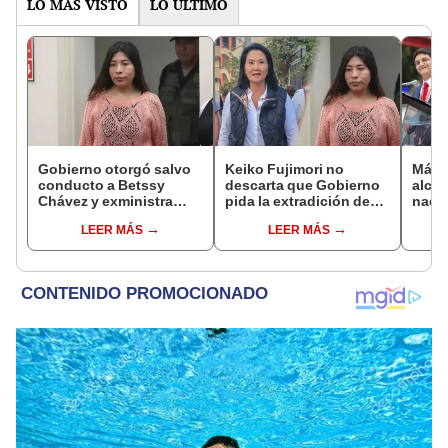
LO MÁS VISTO
LO ÚLTIMO
Gobierno otorgó salvo
Keiko Fujimori no
Más d
conducto a Betssy
descarta que Gobierno
alcal
Chávez y exministra
pida la extradición de
nacio
viajó a México en la
Betssy Chávez: "Está
dan p
LEER MÁS
LEER MÁS
madrugada
dentro de nuestras
encu
facultades"