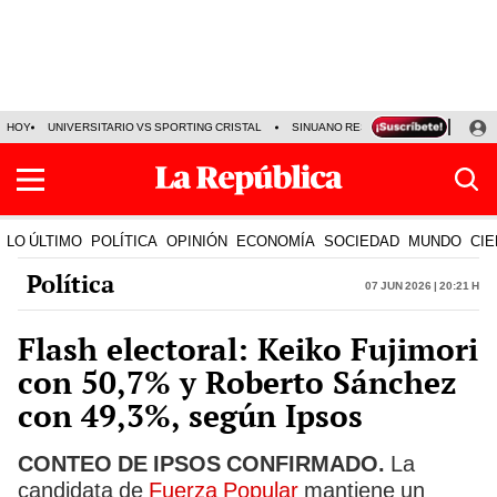
HOY
UNIVERSITARIO VS SPORTING CRISTAL
SINUANO RESULTADOS HOY
CA
LO ÚLTIMO
POLÍTICA
OPINIÓN
ECONOMÍA
SOCIEDAD
MUNDO
CIE
Política
07 Jun 2026 | 20:21 h
Flash electoral: Keiko Fujimori
con 50,7% y Roberto Sánchez
con 49,3%, según Ipsos
CONTEO DE IPSOS CONFIRMADO.
La
candidata de
Fuerza Popular
mantiene un