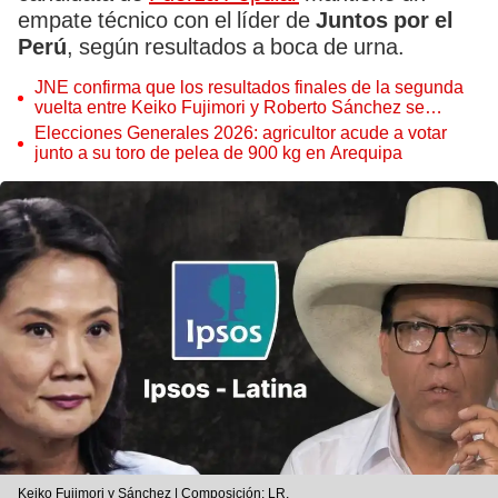
empate técnico con el líder de
Juntos por el
Perú
, según resultados a boca de urna.
JNE confirma que los resultados finales de la segunda
vuelta entre Keiko Fujimori y Roberto Sánchez se
anunciarán en julio
Elecciones Generales 2026: agricultor acude a votar
junto a su toro de pelea de 900 kg en Arequipa
Keiko Fujimori y Sánchez | Composición: LR.