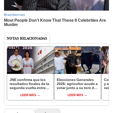
NOTAS RELACIONADAS
JNE confirma que los
Elecciones Generales
Con 
resultados finales de la
2026: agricultor acude a
y asi
segunda vuelta entre
votar junto a su toro de
señor
Keiko Fujimori y
pelea de 900 kg en
en Ca
LEER MÁS
LEER MÁS
Roberto Sánchez se
Arequipa
delic
anunciarán en julio
salud