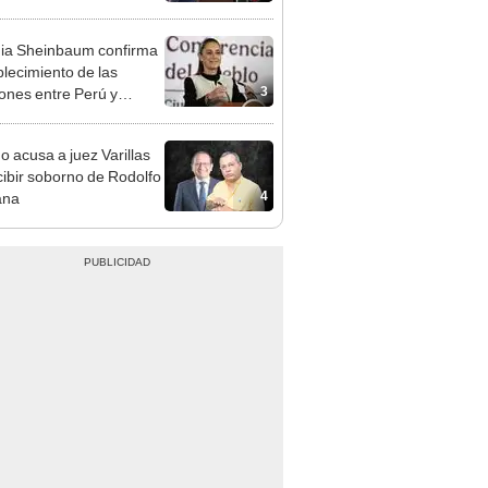
cción encubierta
ia Sheinbaum confirma
blecimiento de las
3
iones entre Perú y
o tras otorgarse
conducto para Betsy
o acusa a juez Varillas
ez
cibir soborno de Rodolfo
4
ana