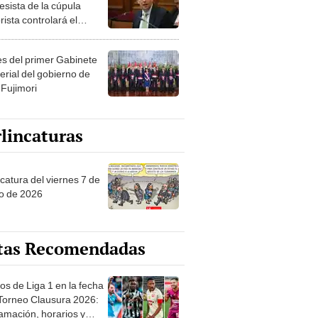
esista de la cúpula
rista controlará el
r año del Senado
les del primer Gabinete
erial del gobierno de
 Fujimori
lincaturas
catura del viernes 7 de
o de 2026
tas Recomendadas
os de Liga 1 en la fecha
 Torneo Clausura 2026:
amación, horarios y