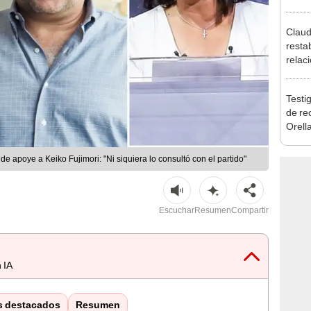
reele
Claud
resta
relac
Mexic
salvo
Testig
Cháv
de re
Orell
apoye a Keiko Fujimori: "Ni siquiera lo consultó con el partido"
Escuchar
Resumen
Compartir
 IA
s destacados
Resumen