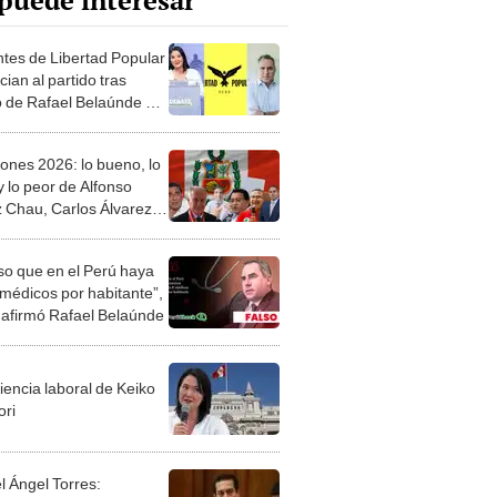
puede interesar
antes de Libertad Popular
ian al partido tras
 de Rafael Belaúnde a
 Fujimori
iones 2026: lo bueno, lo
y lo peor de Alfonso
 Chau, Carlos Álvarez,
Gálvez y Carlos Espá
lso que en el Perú haya
 médicos por habitante”,
afirmó Rafael Belaúnde
iencia laboral de Keiko
ori
l Ángel Torres: