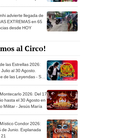
 ver
hi advierte llegada de
IAS EXTREMAS en 65
ncias desde HOY
mos al Circo!
de las Estrellas 2026:
 Julio al 30 Agosto.
e de las Leyendas - San
l
 Montecarlo 2026: Del 17
io hasta el 30 Agosto en
o Militar - Jesús María
 Místico Condor 2026:
5 de Junio. Explanada
 21