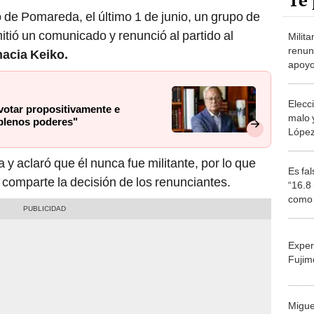
Te 
o de Pomareda, el último 1 de junio, un grupo de
itió un comunicado y renunció al partido al
Milit
renunc
acia Keiko.
apoyo
Keiko
Elecc
votar propositivamente e
malo 
 plenos poderes"
López
Luna 
 y aclaró que él nunca fue militante, por lo que
Es fa
 comparte la decisión de los renunciantes.
“16.8
como 
Exper
Fujim
Migue