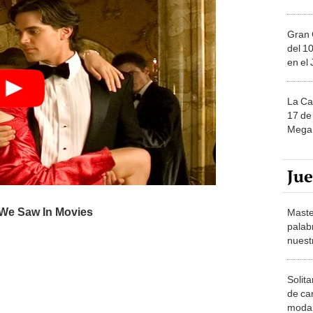
Gran 
del 10
en el
La Ca
17 de 
Mega 
Ju
Maste
palab
nuest
Solita
de ca
moda.