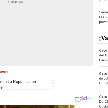
dónde
Senam
LLUV
provi
¡Va
Circo 
del 15
Parqu
Migue
JIMORI
Circo
de Jul
ero a La República en
Círcul
le
Circo
Del 2
Costa