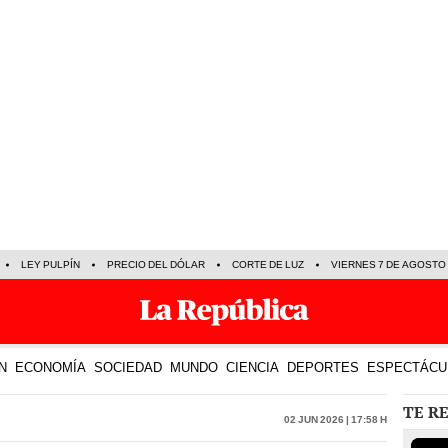
LEY PULPÍN
PRECIO DEL DÓLAR
CORTE DE LUZ
VIERNES 7 DE AGOSTO
N
ECONOMÍA
SOCIEDAD
MUNDO
CIENCIA
DEPORTES
ESPECTÁCU
TE R
02 Jun 2026 | 17:58 h