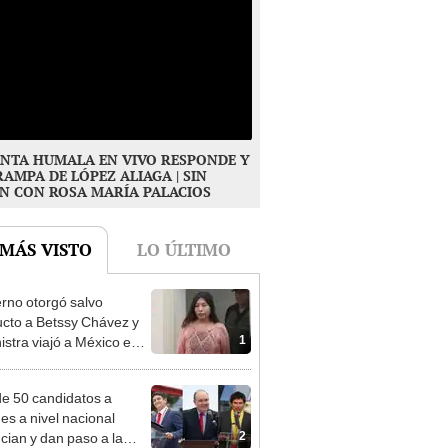
NTA HUMALA EN VIVO RESPONDE Y
RAMPA DE LÓPEZ ALIAGA | SIN
N CON ROSA MARÍA PALACIOS
 MÁS VISTO
LO ÚLTIMO
rno otorgó salvo
cto a Betssy Chávez y
1
istra viajó a México en
adrugada
e 50 candidatos a
des a nivel nacional
2
cian y dan paso a la