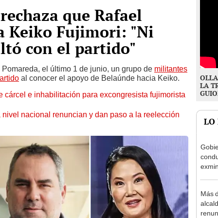
rechaza que Rafael
 Keiko Fujimori: "Ni
ltó con el partido"
 Pomareda, el último 1 de junio, un grupo de
militantes
OLLA
artido
al conocer el apoyo de Belaúnde hacia Keiko.
LA T
GUIO
 cárcel e inhabilitación para excongresista fujimorista
 nivel nacional renuncian y dan paso a la reelección
LO
Gobie
condu
exmin
la m
Más d
alcal
renun