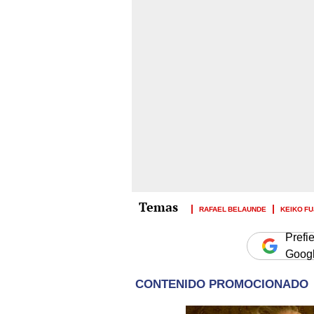
RAFAEL BELAUNDE
KEIKO FU
Prefi
Goog