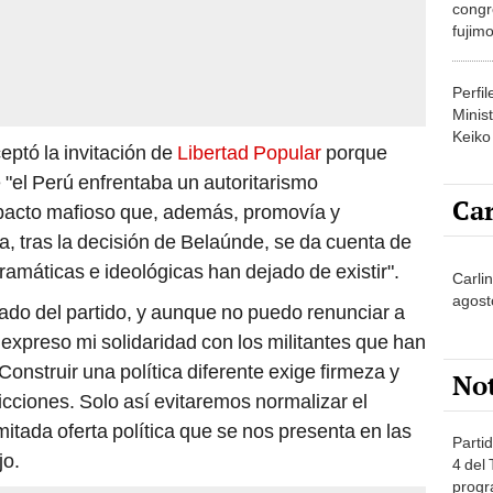
congr
fujimo
prime
Perfi
Minist
Keiko
ptó la invitación de
Libertad Popular
porque
 "el Perú enfrentaba un autoritarismo
Car
pacto mafioso que, además, promovía y
, tras la decisión de Belaúnde, se da cuenta de
ramáticas e ideológicas han dejado de existir".
Carlin
agost
itado del partido, y aunque no puedo renunciar a
 expreso mi solidaridad con los militantes que han
Construir una política diferente exige firmeza y
No
cciones. Solo así evitaremos normalizar el
mitada oferta política que se nos presenta en las
Partid
jo.
4 del
progr