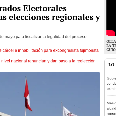
rados Electorales
as elecciones regionales y
de mayo para fiscalizar la legalidad del proceso
OLLA
LA T
GUIO
 cárcel e inhabilitación para excongresista fujimorista
 nivel nacional renuncian y dan paso a la reelección
LO
Gobie
condu
exmin
la m
Más d
alcal
renun