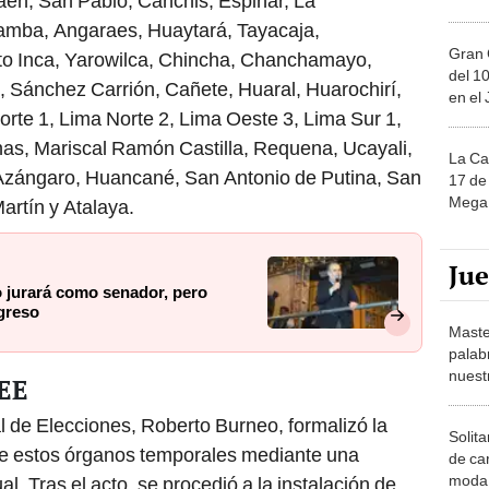
aén, San Pablo, Canchis, Espinar, La
amba, Angaraes, Huaytará, Tayacaja,
Gran 
to Inca, Yarowilca, Chincha, Chanchamayo,
del 10
 Sánchez Carrión, Cañete, Huaral, Huarochirí,
en el
orte 1, Lima Norte 2, Lima Oeste 3, Lima Sur 1,
as, Mariscal Ramón Castilla, Requena, Ucayali,
La Ca
zángaro, Huancané, San Antonio de Putina, San
17 de 
Mega 
rtín y Atalaya.
Ju
o jurará como senador, pero
ngreso
Maste
palab
nuest
JEE
l de Elecciones, Roberto Burneo, formalizó la
Solita
de estos órganos temporales mediante una
de ca
moda.
l. Tras el acto, se procedió a la instalación de