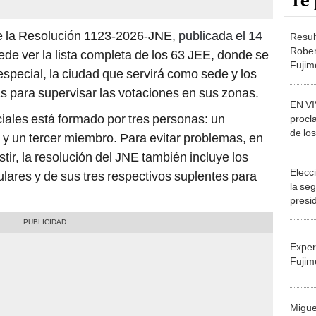
Te 
de la Resolución 1123-2026-JNE,
publicada el 14
Resul
Rober
e ver la lista completa de los 63 JEE, donde se
Fujim
especial, la ciudad que servirá como sede y los
segun
s para supervisar las votaciones en sus zonas.
EN VI
iales está formado por tres personas: un
procl
de lo
y un tercer miembro. Para evitar problemas, en
resul
ir, la resolución del JNE también incluye los
vuelt
Elecc
ulares y de sus tres respectivos suplentes para
la se
presi
Exper
Fujim
Migue