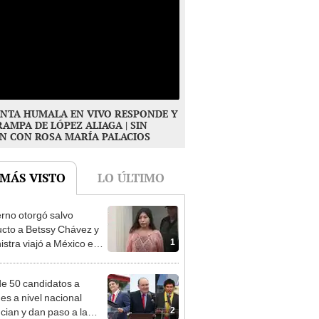
NTA HUMALA EN VIVO RESPONDE Y
RAMPA DE LÓPEZ ALIAGA | SIN
N CON ROSA MARÍA PALACIOS
 MÁS VISTO
LO ÚLTIMO
rno otorgó salvo
cto a Betssy Chávez y
1
istra viajó a México en
adrugada
e 50 candidatos a
des a nivel nacional
2
cian y dan paso a la