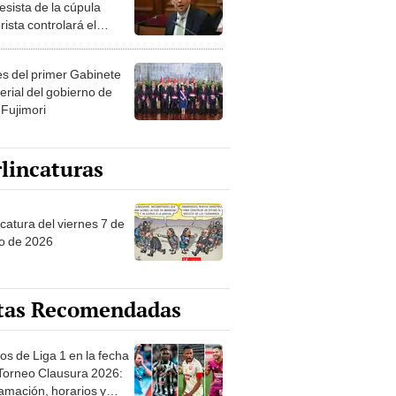
esista de la cúpula
rista controlará el
r año del Senado
les del primer Gabinete
erial del gobierno de
 Fujimori
lincaturas
catura del viernes 7 de
o de 2026
tas Recomendadas
os de Liga 1 en la fecha
 Torneo Clausura 2026:
amación, horarios y