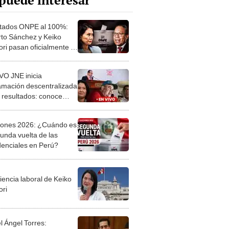
puede interesar
tados ONPE al 100%:
to Sánchez y Keiko
ori pasan oficialmente a
da vuelta
VO JNE inicia
amación descentralizada
s resultados: conoce
tados de la primera
a por regiones
iones 2026: ¿Cuándo es
gunda vuelta de las
denciales en Perú?
iencia laboral de Keiko
ori
l Ángel Torres: