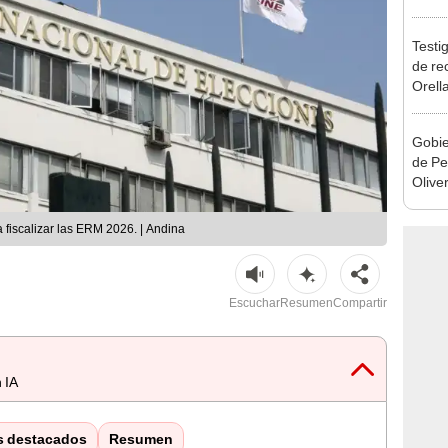
reele
Testig
de re
Orell
Gobie
de Pe
Olive
de la
 fiscalizar las ERM 2026. | Andina
Escuchar
Resumen
Compartir
 IA
s destacados
Resumen