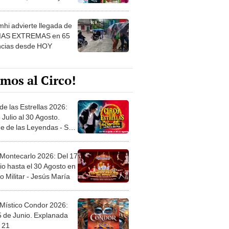
 ver
hi advierte llegada de
IAS EXTREMAS en 65
ncias desde HOY
mos al Circo!
de las Estrellas 2026:
 Julio al 30 Agosto.
e de las Leyendas - San
l
 Montecarlo 2026: Del 17
io hasta el 30 Agosto en
o Militar - Jesús María
 Místico Condor 2026:
5 de Junio. Explanada
 21