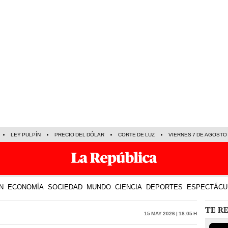
LEY PULPÍN
PRECIO DEL DÓLAR
CORTE DE LUZ
VIERNES 7 DE AGOSTO
N
ECONOMÍA
SOCIEDAD
MUNDO
CIENCIA
DEPORTES
ESPECTÁCU
TE R
15 May 2026 | 18:05 h