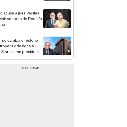
cción encubierta
o acusa a juez Varillas
cibir soborno de Rodolfo
3
ana
rno cambia directorio
troperú y designa a
4
r Stark como presidente
 empresa estatal