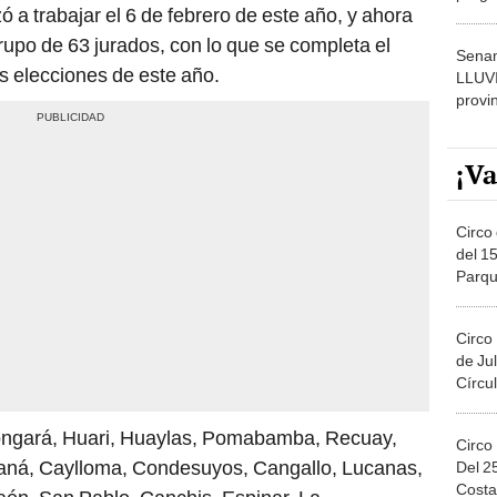
 a trabajar el 6 de febrero de este año, y ahora
dónde
upo de 63 jurados, con lo que se completa el
Senam
s elecciones de este año.
LLUV
provi
¡Va
Circo 
del 15
Parqu
Migue
Circo
de Jul
Círcul
Bongará, Huari, Huaylas, Pomabamba, Recuay,
Circo
ná, Caylloma, Condesuyos, Cangallo, Lucanas,
Del 2
Costa