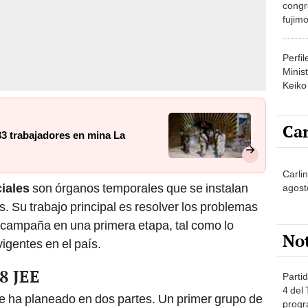
congr
fujimo
prime
Perfi
Minist
Keiko
Car
33 trabajadores en mina La
Carlin
iales
son órganos temporales que se instalan
agost
 Su trabajo principal es resolver los problemas
 campaña en una primera etapa, tal como lo
No
vigentes en el país.
28 JEE
Partid
4 del
 se ha planeado en dos partes. Un primer grupo de
progr