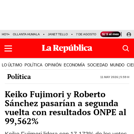
HOY
OLLANTA HUMALA
JANET TELLO
7 DE AGOSTO
TINKA RESULTADOS
LO ÚLTIMO
POLÍTICA
OPINIÓN
ECONOMÍA
SOCIEDAD
MUNDO
CIE
Política
11 May 2026 | 5:59 h
Keiko Fujimori y Roberto
Sánchez pasarían a segunda
vuelta con resultados ONPE al
99,562%