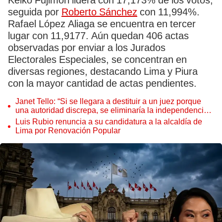
Keiko Fujimori lidera con 17,173% de los votos,
seguida por
Roberto Sánchez
con 11,994%.
Rafael López Aliaga se encuentra en tercer
lugar con 11,9177. Aún quedan 406 actas
observadas por enviar a los Jurados
Electorales Especiales, se concentran en
diversas regiones, destacando Lima y Piura
con la mayor cantidad de actas pendientes.
Janet Tello: “Si se llegara a destituir a un juez porque
una autoridad discrepa, se eliminaría la independencia
judicial”
Luis Rubio renuncia a su candidatura a la alcaldía de
Lima por Renovación Popular