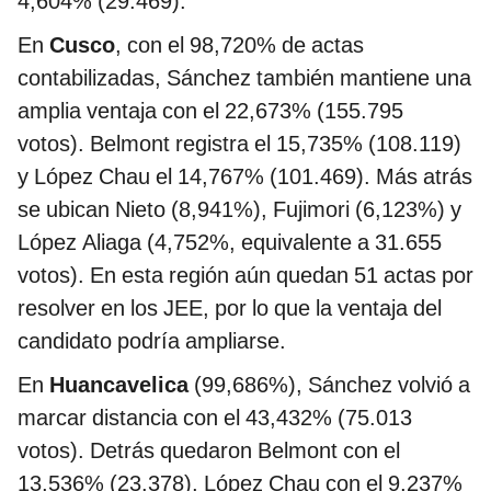
4,604% (29.469).
En
Cusco
, con el 98,720% de actas
contabilizadas, Sánchez también mantiene una
amplia ventaja con el 22,673% (155.795
votos). Belmont registra el 15,735% (108.119)
y López Chau el 14,767% (101.469). Más atrás
se ubican Nieto (8,941%), Fujimori (6,123%) y
López Aliaga (4,752%, equivalente a 31.655
votos). En esta región aún quedan 51 actas por
resolver en los JEE, por lo que la ventaja del
candidato podría ampliarse.
En
Huancavelica
(99,686%), Sánchez volvió a
marcar distancia con el 43,432% (75.013
votos). Detrás quedaron Belmont con el
13,536% (23.378), López Chau con el 9,237%