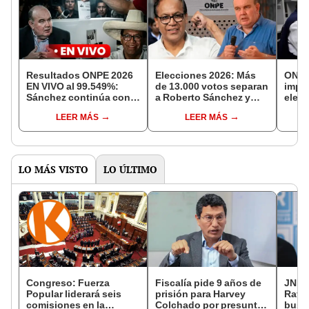
Resultados ONPE 2026
Elecciones 2026: Más
ONPE
EN VIVO al 99.549%:
de 13.000 votos separan
impre
Sánchez continúa con
a Roberto Sánchez y
elect
ventaja de 13.000 votos
Rafael López Aliaga
segu
LEER MÁS
LEER MÁS
por encima de López
presi
Aliaga
LO MÁS VISTO
LO ÚLTIMO
Congreso: Fuerza
Fiscalía pide 9 años de
JNE a
Popular liderará seis
prisión para Harvey
Rafae
comisiones en la
Colchado por presunta
busca