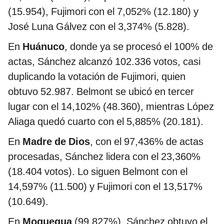
(15.954), Fujimori con el 7,052% (12.180) y
José Luna Gálvez con el 3,374% (5.828).
En
Huánuco
, donde ya se procesó el 100% de
actas, Sánchez alcanzó 102.336 votos, casi
duplicando la votación de Fujimori, quien
obtuvo 52.987. Belmont se ubicó en tercer
lugar con el 14,102% (48.360), mientras López
Aliaga quedó cuarto con el 5,885% (20.181).
En
Madre de Dios
, con el 97,436% de actas
procesadas, Sánchez lidera con el 23,360%
(18.404 votos). Lo siguen Belmont con el
14,597% (11.500) y Fujimori con el 13,517%
(10.649).
En
Moquegua
(99,827%), Sánchez obtuvo el