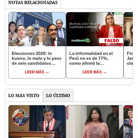
NOTAS RELACIONADAS
Elecciones 2026: lo
La informalidad en el
Fiore
bueno, lo malo y lo peor
Perú no es de 77%,
Jerí:
de seis candidatos
como afirmó la
claro
presidenciales
candidata Fiorella
flagr
LEER MÁS
LEER MÁS
Molinelli
LO MÁS VISTO
LO ÚLTIMO