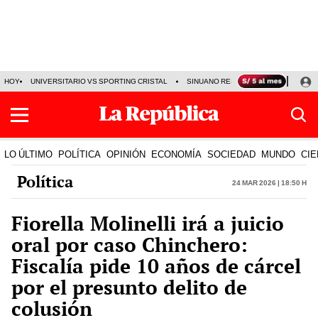
HOY
UNIVERSITARIO VS SPORTING CRISTAL
SINUANO RESULTADOS HOY
CA
LO ÚLTIMO
POLÍTICA
OPINIÓN
ECONOMÍA
SOCIEDAD
MUNDO
CIE
Política
24 Mar 2026 | 18:50 h
Fiorella Molinelli irá a juicio
oral por caso Chinchero:
Fiscalía pide 10 años de cárcel
por el presunto delito de
colusión