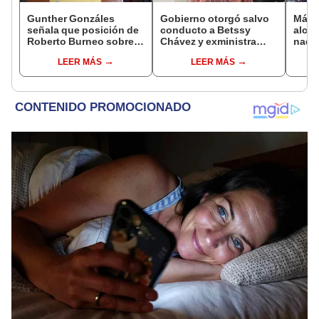
Gunther Gonzáles
Gobierno otorgó salvo
Más d
señala que posición de
conducto a Betssy
alcal
Roberto Burneo sobre
Chávez y exministra
nacio
reelección de López
viajó a México en la
dan p
LEER MÁS
LEER MÁS
Aliaga no representan al
madrugada
encu
JNE