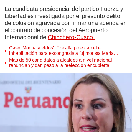
La candidata presidencial del partido Fuerza y
Libertad es investigada por el presunto delito
de colusión agravada por firmar una adenda en
el contrato de concesión del Aeropuerto
Internacional de
Chinchero-Cusco.
Caso 'Mochasueldos': Fiscalía pide cárcel e
inhabilitación para excongresista fujimorista María
Cordero Jon Tay
Más de 50 candidatos a alcaldes a nivel nacional
renuncian y dan paso a la reelección encubierta