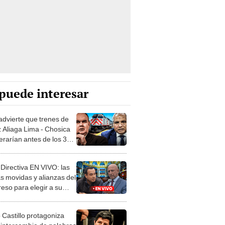
puede interesar
dvierte que trenes de
 Aliaga Lima - Chosica
erarían antes de los 3
Directiva EN VIVO: las
as movidas y alianzas del
eso para elegir a su
mo presidente
 Castillo protagoniza