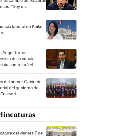
 intercambio de palabras
ueces: "Soy un
uestrado, este
 es político"
iencia laboral de Keiko
ori
l Ángel Torres:
esista de la cúpula
rista controlará el
r año del Senado
les del primer Gabinete
erial del gobierno de
 Fujimori
lincaturas
catura del viernes 7 de