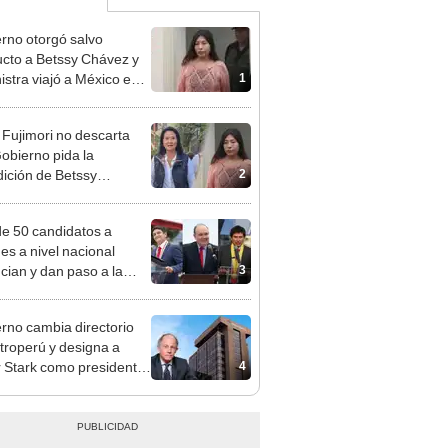
rno otorgó salvo
cto a Betssy Chávez y
1
istra viajó a México en
adrugada
 Fujimori no descarta
obierno pida la
2
dición de Betssy
z: "Está dentro de
ras facultades"
e 50 candidatos a
des a nivel nacional
3
cian y dan paso a la
cción encubierta
rno cambia directorio
troperú y designa a
4
r Stark como presidente
 empresa estatal