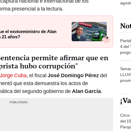
 captura nacional e internacional de los
agost
rma presencial a la lectura.
No
e el exviceministro de Alan
a 21 años?
Partid
4 del
progr
Sentencia permite afirmar que en
dónde
prista hubo corrupción"
Senam
Jorge Cuba
, el fiscal
José Domingo Pérez
del
LLUV
provi
mentó que esta demuestra los actos de
mática del segundo gobierno de
Alan García
.
¡Va
Circo 
del 15
Parqu