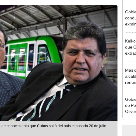
Gobie
condu
exmin
la m
Keiko
que G
extra
Cháve
nuest
Más d
alcal
renun
reele
Gobie
de Pe
Olive
de la
o de conocimiento que Cubas salió del país el pasado 20 de julio.