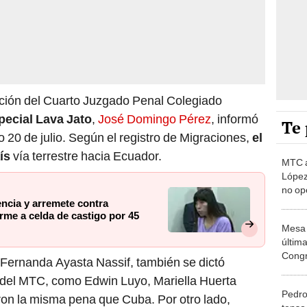
ución del Cuarto Juzgado Penal Colegiado
ecial Lava Jato
,
José Domingo Pérez
, informó
Te 
o 20 de julio. Según el registro de Migraciones,
el
ís
vía terrestre hacia Ecuador.
MTC a
López
no op
ncia y arremete contra
años
rme a celda de castigo por 45
Mesa 
últim
Congr
za Fernanda Ayasta Nassif, también se dictó
próxi
s del MTC, como Edwin Luyo, Mariella Huerta
Pedro
ron la misma pena que Cuba. Por otro lado,