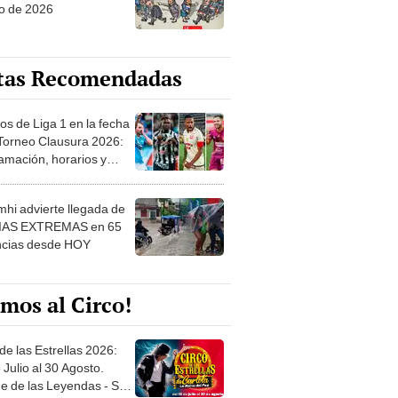
o de 2026
tas Recomendadas
os de Liga 1 en la fecha
 Torneo Clausura 2026:
amación, horarios y
 ver
hi advierte llegada de
IAS EXTREMAS en 65
ncias desde HOY
mos al Circo!
de las Estrellas 2026:
 Julio al 30 Agosto.
e de las Leyendas - San