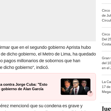
Migue
Circo
de Jul
Círcul
Circo
Del 2
Costa
firmar que en el segundo gobierno Aprista hubo
 de dicho gobierno, el Metro de Lima, ha quedado
Gran 
 pagos millonarios de sobornos que han
del 10
e dicho gobierno", indicó.
en el
La Ca
a contra Jorge Cuba: "Esto
17 de 
o gobierno de Alan García
Mega 
érez mencionó que su condena es grave y
Ju