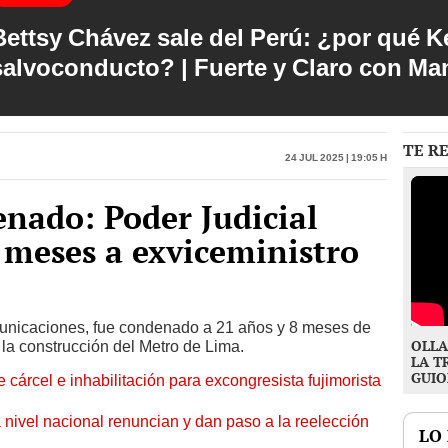
Bettsy Chávez sale del Perú: ¿por qué Ke
salvoconducto? | Fuerte y Claro con M
TE R
24 Jul 2025 | 19:05 h
nado: Poder Judicial
8 meses a exviceministro
municaciones, fue condenado a 21 años y 8 meses de
OLLA
la construcción del Metro de Lima.
LA T
GUIO
 cárcel e inhabilitación para excongresista fujimorista
 nivel nacional renuncian y dan paso a la reelección
LO