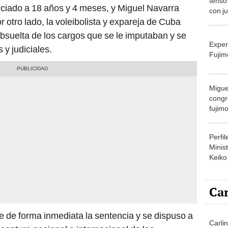
tenso
iado a 18 años y 4 meses, y Miguel Navarra
con j
 otro lado, la voleibolista y expareja de Cuba
presidente sec
juicio
bsuelta de los cargos que se le imputaban y se
Exper
 y judiciales.
Fujim
Migue
congr
fujimo
prime
Perfi
Minist
Keiko
Car
e de forma inmediata la sentencia y se dispuso a
Carlin