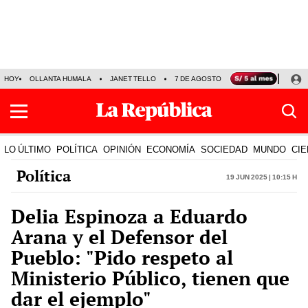
HOY
OLLANTA HUMALA
JANET TELLO
7 DE AGOSTO
TINKA RESULTADOS
LO ÚLTIMO
POLÍTICA
OPINIÓN
ECONOMÍA
SOCIEDAD
MUNDO
CIE
Política
19 Jun 2025 | 10:15 h
Delia Espinoza a Eduardo
Arana y el Defensor del
Pueblo: "Pido respeto al
Ministerio Público, tienen que
dar el ejemplo"