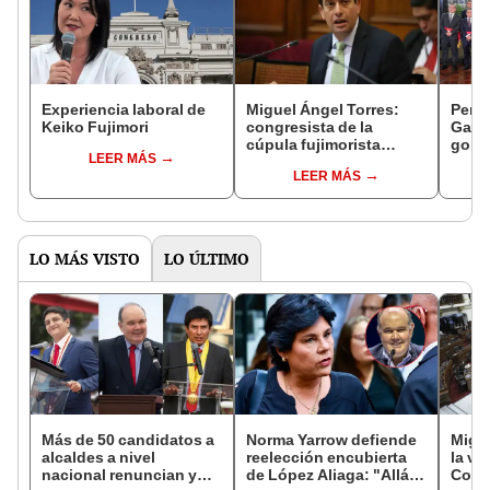
Experiencia laboral de
Miguel Ángel Torres:
Perfi
Keiko Fujimori
congresista de la
Gabin
cúpula fujimorista
gobi
LEER MÁS
controlará el primer año
Fujim
LEER MÁS
del Senado
LO MÁS VISTO
LO ÚLTIMO
Más de 50 candidatos a
Norma Yarrow defiende
Migue
alcaldes a nivel
reelección encubierta
la vi
nacional renuncian y
de López Aliaga: "Allá el
Congr