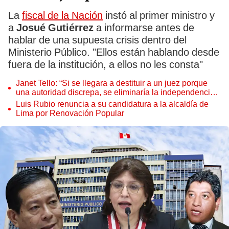
La
fiscal de la Nación
instó al primer ministro y
a
Josué Gutiérrez
a informarse antes de
hablar de una supuesta crisis dentro del
Ministerio Público. "Ellos están hablando desde
fuera de la institución, a ellos no les consta"
Janet Tello: “Si se llegara a destituir a un juez porque
una autoridad discrepa, se eliminaría la independencia
judicial”
Luis Rubio renuncia a su candidatura a la alcaldía de
Lima por Renovación Popular