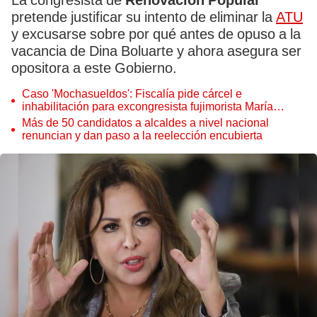
La congresista de
Renovación Popular
pretende justificar su intento de eliminar la
ATU
y excusarse sobre por qué antes de opuso a la
vacancia de Dina Boluarte y ahora asegura ser
opositora a este Gobierno.
Caso 'Mochasueldos': Fiscalía pide cárcel e
inhabilitación para excongresista fujimorista María
Cordero Jon Tay
Más de 50 candidatos a alcaldes a nivel nacional
renuncian y dan paso a la reelección encubierta