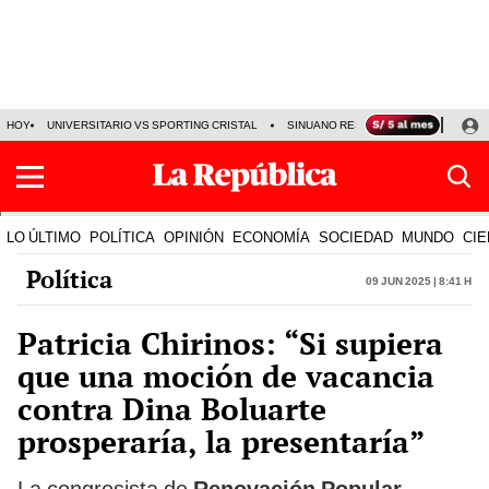
HOY
UNIVERSITARIO VS SPORTING CRISTAL
SINUANO RESULTADOS HOY
CA
LO ÚLTIMO
POLÍTICA
OPINIÓN
ECONOMÍA
SOCIEDAD
MUNDO
CIE
Política
09 Jun 2025 | 8:41 h
Patricia Chirinos: “Si supiera
que una moción de vacancia
contra Dina Boluarte
prosperaría, la presentaría”