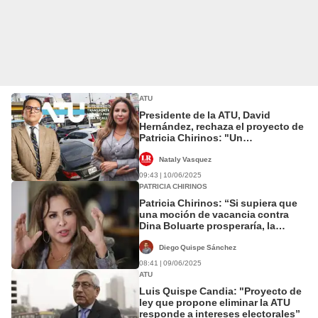
ATU
Presidente de la ATU, David
Hernández, rechaza el proyecto de
Patricia Chirinos: "Un
desconocimiento total"
Nataly Vasquez
09:43 | 10/06/2025
PATRICIA CHIRINOS
Patricia Chirinos: “Si supiera que
una moción de vacancia contra
Dina Boluarte prosperaría, la
presentaría”
Diego Quispe Sánchez
08:41 | 09/06/2025
ATU
Luis Quispe Candia: "Proyecto de
ley que propone eliminar la ATU
responde a intereses electorales”