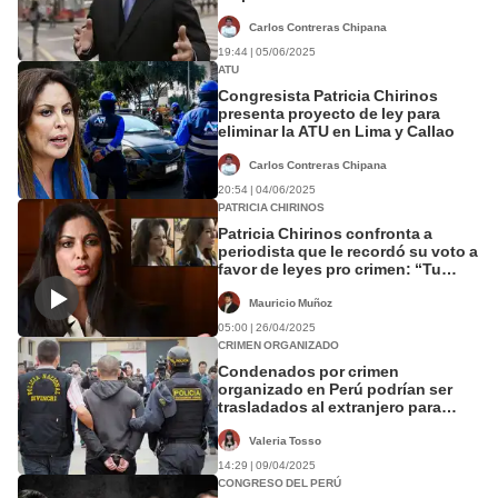
Carlos Contreras Chipana
19:44 | 05/06/2025
ATU
Congresista Patricia Chirinos
presenta proyecto de ley para
eliminar la ATU en Lima y Callao
Carlos Contreras Chipana
20:54 | 04/06/2025
PATRICIA CHIRINOS
Patricia Chirinos confronta a
periodista que le recordó su voto a
favor de leyes pro crimen: “Tu
pregunta me parece fuera de
lugar”
Mauricio Muñoz
05:00 | 26/04/2025
CRIMEN ORGANIZADO
Condenados por crimen
organizado en Perú podrían ser
trasladados al extranjero para
cumplir penas
Valeria Tosso
14:29 | 09/04/2025
CONGRESO DEL PERÚ