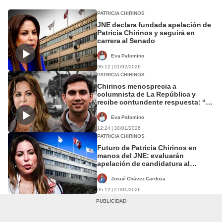
PATRICIA CHIRINOS
JNE declara fundada apelación de
Patricia Chirinos y seguirá en
carrera al Senado
Eva Palomino
06:12 | 01/02/2026
PATRICIA CHIRINOS
Chirinos menosprecia a
columnista de La República y
recibe contundente respuesta: “Es
el tipo de gente que no hay que
elegir”
Eva Palomino
12:24 | 30/01/2026
PATRICIA CHIRINOS
Futuro de Patricia Chirinos en
manos del JNE: evaluarán
apelación de candidatura al
Senado este miércoles 28
Josué Chávez Cardoza
05:12 | 27/01/2026