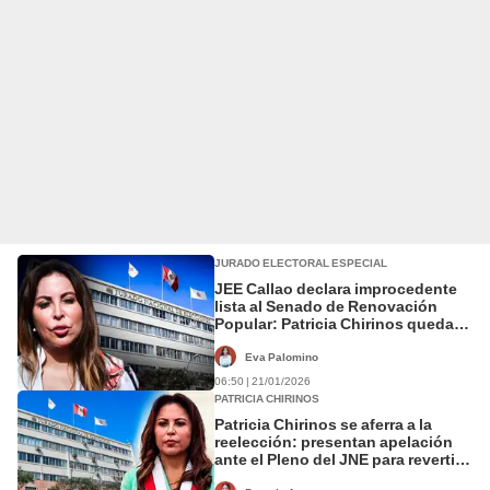
JURADO ELECTORAL ESPECIAL
JEE Callao declara improcedente
lista al Senado de Renovación
Popular: Patricia Chirinos queda
fuera
Eva Palomino
06:50 | 21/01/2026
PATRICIA CHIRINOS
Patricia Chirinos se aferra a la
reelección: presentan apelación
ante el Pleno del JNE para revertir
fallo