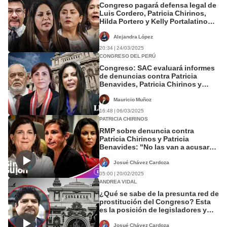
Congreso pagará defensa legal de
Luis Cordero, Patricia Chirinos,
Hilda Portero y Kelly Portalatino
investigados por corrupción
Alejandra López
20:34 | 24/03/2025
CONGRESO DEL PERÚ
Congreso: SAC evaluará informes
de denuncias contra Patricia
Benavides, Patricia Chirinos y
congresistas que cobran "doble
sueldo"
Mauricio Muñoz
16:48 | 06/03/2025
PATRICIA CHIRINOS
RMP sobre denuncia contra
Patricia Chirinos y Patricia
Benavides: "No las van a acusar
nunca"
Josué Chávez Cardoza
05:00 | 20/02/2025
ANDREA VIDAL
¿Qué se sabe de la presunta red de
prostitución del Congreso? Esta
es la posición de legisladores y
trabajadores
Josué Chávez Cardoza