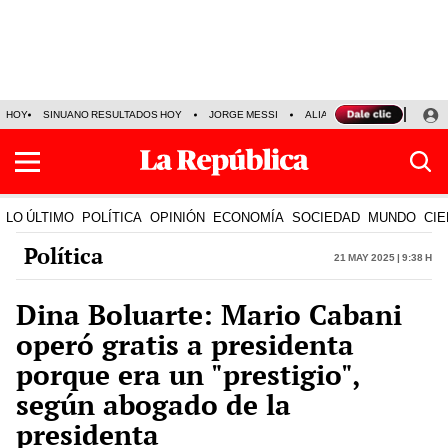
HOY
SINUANO RESULTADOS HOY
JORGE MESSI
ALIANZA LIMA VS SPORT BO
LO ÚLTIMO
POLÍTICA
OPINIÓN
ECONOMÍA
SOCIEDAD
MUNDO
CIE
Política
21 May 2025 | 9:38 h
Dina Boluarte: Mario Cabani
operó gratis a presidenta
porque era un "prestigio",
según abogado de la
presidenta