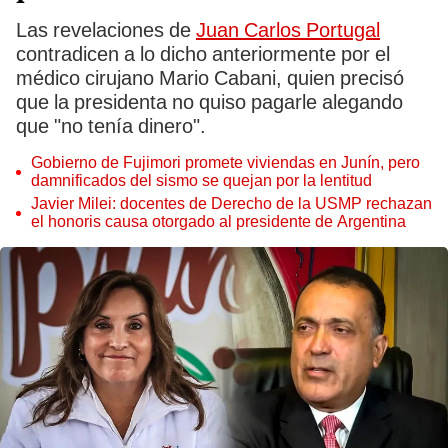
Las revelaciones de
Juan Carlos Portugal
contradicen a lo dicho anteriormente por el
médico cirujano Mario Cabani, quien precisó
que la presidenta no quiso pagarle alegando
que "no tenía dinero".
Gobierno de Fujimori promete viviendas en Junín, pero
damnificados del sismo se quejan por la lentitud
Javier Milei: docentes de Derecho de la USMP rechazan
el honoris causa otorgado al presidente de Argentina