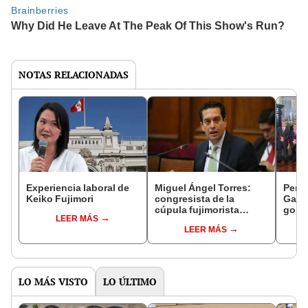
NOTAS RELACIONADAS
Experiencia laboral de
Miguel Ángel Torres:
Perfi
Keiko Fujimori
congresista de la
Gabin
cúpula fujimorista
gobi
LEER MÁS
controlará el primer año
Fujim
LEER MÁS
del Senado
LO MÁS VISTO
LO ÚLTIMO