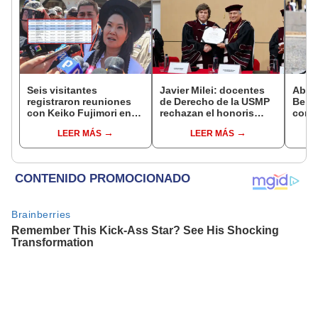
Seis visitantes
Javier Milei: docentes
Abuc
registraron reuniones
de Derecho de la USMP
Bein
con Keiko Fujimori en
rechazan el honoris
conm
las mismas horas que la
causa otorgado al
Batal
LEER MÁS
LEER MÁS
presidenta se
presidente de Argentina
encontraba en Junín