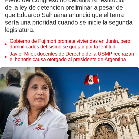
Pleno del Congreso no debatirá la restitución
de la ley de detención preliminar a pesar de
que Eduardo Salhuana anunció que el tema
sería una prioridad cuando se inicie la segunda
legislatura.
Gobierno de Fujimori promete viviendas en Junín, pero
damnificados del sismo se quejan por la lentitud
Javier Milei: docentes de Derecho de la USMP rechazan
el honoris causa otorgado al presidente de Argentina