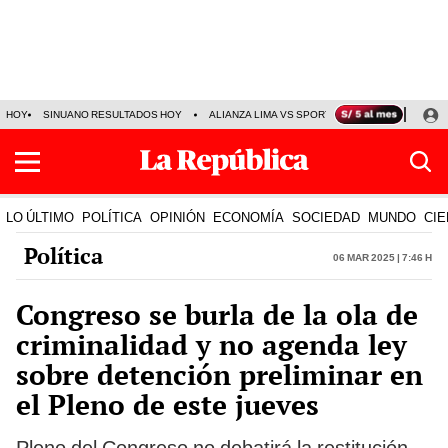
HOY
SINUANO RESULTADOS HOY
ALIANZA LIMA VS SPORT BOYS
JORGE MES
LO ÚLTIMO
POLÍTICA
OPINIÓN
ECONOMÍA
SOCIEDAD
MUNDO
CIE
Política
06 Mar 2025 | 7:46 h
Congreso se burla de la ola de
criminalidad y no agenda ley
sobre detención preliminar en
el Pleno de este jueves