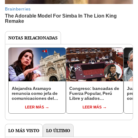
NOTAS RELACIONADAS
Alejandra Aramayo
Congreso: bancadas de
Juan
renuncia como jefa de
Fuerza Popular, Perú
pres
comunicaciones del
Libre y aliados
const
Congreso de la
bloquean declaración
minis
LEER MÁS
LEER MÁS
República
de Harvey Colchado en
infra
Comisión de
artíc
Fiscalización
Cons
LO MÁS VISTO
LO ÚLTIMO