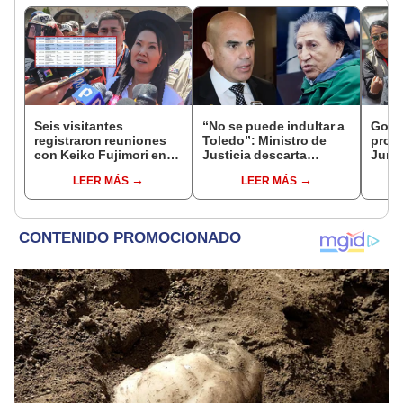
Seis visitantes
“No se puede indultar a
Gobie
registraron reuniones
Toledo”: Ministro de
prom
con Keiko Fujimori en
Justicia descarta
Junín
las mismas horas que la
beneficio para el
damn
LEER MÁS
LEER MÁS
presidenta se
exmandatario
se qu
encontraba en Junín