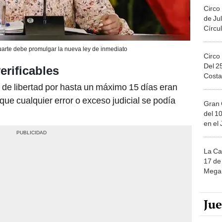
Circo
de Jul
Círcul
uarte debe promulgar la nueva ley de inmediato
Circo
Del 2
erificables
Costa
n de libertad por hasta un máximo 15 días eran
que cualquier error o exceso judicial se podía
Gran 
del 10
en el
La Ca
17 de 
Mega 
Ju