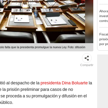
regio
Ahora
inves
contr
Minis
ser ut
Fisca
prisi
por p
olo falta que la presidenta promulgue la nueva Ley. Foto: difusión
incom
ideol
Compartir
tió al despacho de la
presidenta Dina Boluarte
la
e la prisión preliminar para casos de no
e se proceda a su promulgación y difusión en el
público.