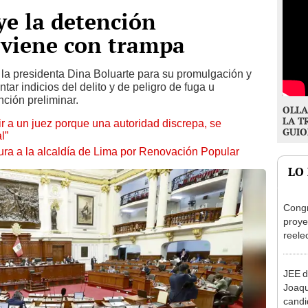
ye la detención
 viene con trampa
 la presidenta Dina Boluarte para su promulgación y
ntar indicios del delito y de peligro de fuga u
nción preliminar.
OLLA
LA T
tuir a un juez porque una autoridad discrepa, se
GUIO
l”
ura a la alcaldía de Lima por Renovación Popular
LO
Congr
proye
reele
alcal
JEE d
Joaq
candi