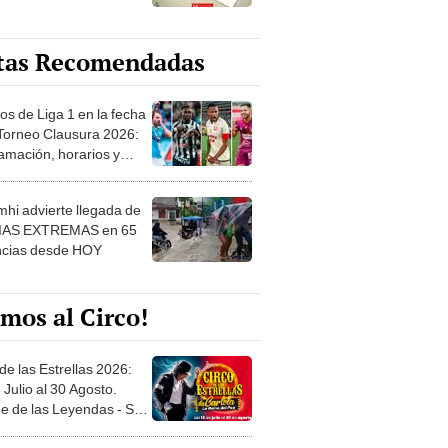
tas Recomendadas
os de Liga 1 en la fecha
 Torneo Clausura 2026:
amación, horarios y
 ver
hi advierte llegada de
IAS EXTREMAS en 65
ncias desde HOY
mos al Circo!
de las Estrellas 2026:
 Julio al 30 Agosto.
e de las Leyendas - San
l