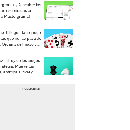
rgrama: ¡Descubre las
ras escondidas en
ro Mastergrama!
rio: El legendario juego
rtas que nunca pasa de
 Organiza el mazo y
stra tu habilidad.
z: El rey de los juegos
trategia. Mueve tus
, anticipa al rival y
gue el jaque mate.