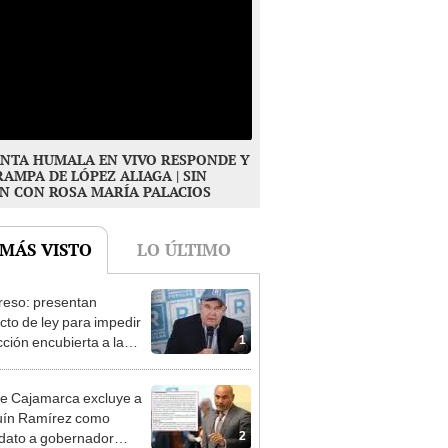
NTA HUMALA EN VIVO RESPONDE Y
RAMPA DE LÓPEZ ALIAGA | SIN
N CON ROSA MARÍA PALACIOS
 MÁS VISTO
LO ÚLTIMO
eso: presentan
cto de ley para impedir
1
cción encubierta a la
día
e Cajamarca excluye a
uín Ramírez como
2
dato a gobernador