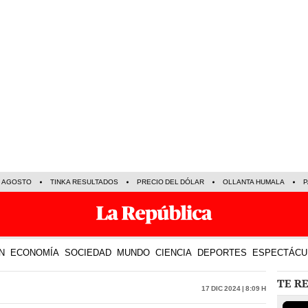
E AGOSTO
TINKA RESULTADOS
PRECIO DEL DÓLAR
OLLANTA HUMALA
P
N
ECONOMÍA
SOCIEDAD
MUNDO
CIENCIA
DEPORTES
ESPECTÁCU
TE R
17 Dic 2024 | 8:09 h