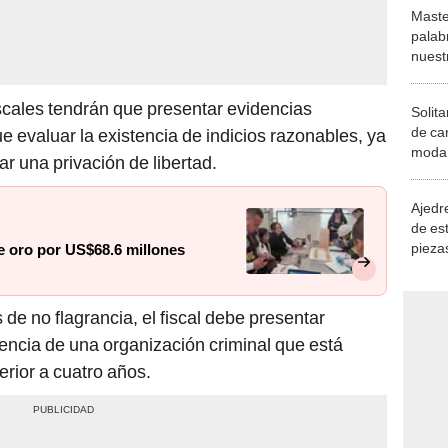
Maste
palab
nuest
scales tendrán que presentar evidencias
Solita
de ca
e evaluar la existencia de indicios razonables, ya
moda.
ar una privación de libertad.
demue
Ajedre
de es
piezas
de oro por US$68.6 millones
consi
 de no flagrancia, el fiscal debe presentar
encia de una organización criminal que está
rior a cuatro años.