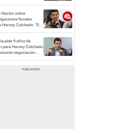
nal por ocultar sentencia
 Nación sobre
tigaciones fiscales
3
a Harvey Colchado: "El
terio Público no puede
ilizado políticamente"
lía pide 9 años de
ón para Harvey Colchado
4
resunta negociación
patible y falsedad
ógica