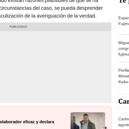
Te 
ando existan razones plausibles de que se ha
s circunstancias del caso, se pueda desprender
aculización de la averiguación de la verdad.
Exper
Fujim
Migue
congr
fujimo
prime
Perfi
Minist
Keiko
Car
Carli
olaborador eficaz y declara
agost