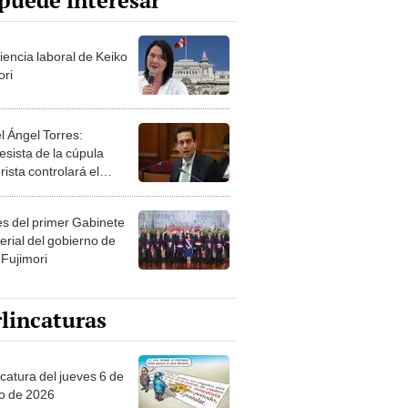
puede interesar
iencia laboral de Keiko
ori
l Ángel Torres:
esista de la cúpula
rista controlará el
r año del Senado
les del primer Gabinete
erial del gobierno de
 Fujimori
lincaturas
ncatura del jueves 6 de
o de 2026