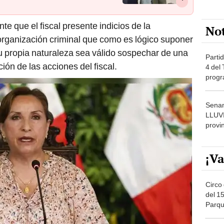
nte que el fiscal presente indicios de la
No
organización criminal que como es lógico suponer
su propia naturaleza sea válido sospechar de una
Partid
ión de las acciones del fiscal.
4 del
progr
dónde
Senam
LLUV
provi
¡Va
Circo 
del 15
Parqu
Migue