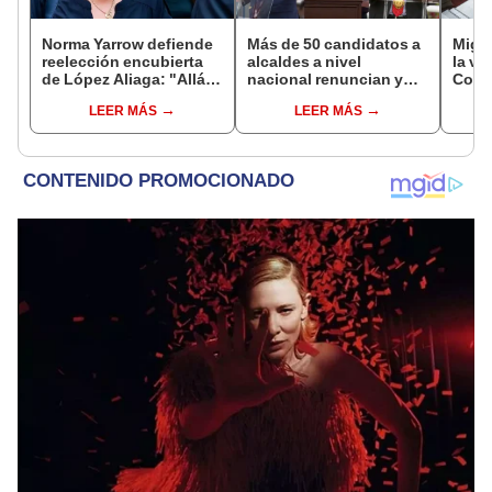
Norma Yarrow defiende
Más de 50 candidatos a
Migue
reelección encubierta
alcaldes a nivel
la vi
de López Aliaga: "Allá el
nacional renuncian y
Congr
Jurado que se deja
dan paso a la reelección
proye
LEER MÁS
LEER MÁS
sacar la vuelta"
encubierta
plant
pres