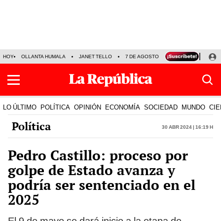
HOY
OLLANTA HUMALA
JANET TELLO
7 DE AGOSTO
TINKA RESULTADOS
LO ÚLTIMO
POLÍTICA
OPINIÓN
ECONOMÍA
SOCIEDAD
MUNDO
CIE
Política
30 Abr 2024 | 16:19 h
Pedro Castillo: proceso por
golpe de Estado avanza y
podría ser sentenciado en el
2025