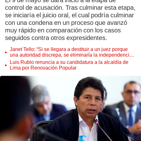
El 9 de mayo se dará inicio a la etapa de
control de acusación. Tras culminar esta etapa,
se iniciaría el juicio oral, el cual podría culminar
con una condena en un proceso que avanzó
muy rápido en comparación con los casos
seguidos contra otros expresidentes.
Janet Tello: “Si se llegara a destituir a un juez porque
una autoridad discrepa, se eliminaría la independencia
judicial”
Luis Rubio renuncia a su candidatura a la alcaldía de
Lima por Renovación Popular