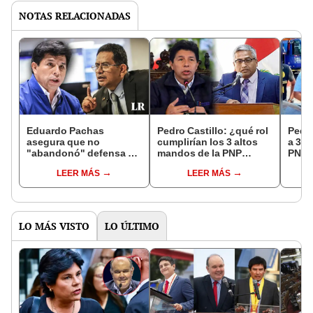
NOTAS RELACIONADAS
Eduardo Pachas
Pedro Castillo: ¿qué rol
Pedro
asegura que no
cumplirían los 3 altos
a 3 a
"abandonó" defensa de
mandos de la PNP
PNP 
Pedro Castillo y
detenidos y vinculados
de s
LEER MÁS
LEER MÁS
responsabiliza a otro
a expresidente?
expr
abogado
LO MÁS VISTO
LO ÚLTIMO