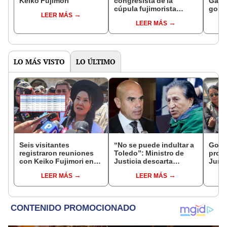
Keiko Fujimori
congresista de la
Gabin
cúpula fujimorista
gobi
LEER MÁS
controlará el primer año
Fujim
LEER MÁS
del Senado
LO MÁS VISTO
LO ÚLTIMO
Seis visitantes
“No se puede indultar a
Gobie
registraron reuniones
Toledo”: Ministro de
prom
con Keiko Fujimori en
Justicia descarta
Junín
las mismas horas que la
beneficio para el
damn
LEER MÁS
LEER MÁS
presidenta se
exmandatario
se qu
encontraba en Junín