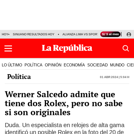
HOY
SINUANO RESULTADOS HOY
ALIANZA LIMA VS SPORT BOYS
JORGE MES
LO ÚLTIMO
POLÍTICA
OPINIÓN
ECONOMÍA
SOCIEDAD
MUNDO
CIE
Política
01 Abr 2024 | 5:04 h
Werner Salcedo admite que
tiene dos Rolex, pero no sabe
si son originales
Duda. Un especialista en relojes de alta gama
identificó un posible Rolex en la foto del 20 de