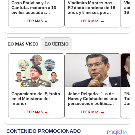
Caso Pativilca y La
Vladimiro Montesinos:
Vlad
Cantuta: mataron a 16
PJ dictó condena de 19
acept
civiles acusados
años y 8 meses por
16 as
falsamente de ser
Caso Pativilca
Pativ
LEER MÁS
LEER MÁS
senderistas
LO MÁS VISTO
LO ÚLTIMO
Copamiento del Ejército
Jaime Delgado: "Lo de
“No s
en el Ministerio del
Harvey Colchado es una
Toled
Interior
persecución política
Justi
horrible”
benef
LEER MÁS
LEER MÁS
exma