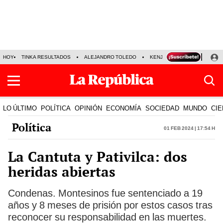
HOY
TINKA RESULTADOS
ALEJANDRO TOLEDO
KENJI FUJIMORI
PRECIO
LO ÚLTIMO
POLÍTICA
OPINIÓN
ECONOMÍA
SOCIEDAD
MUNDO
CIE
Política
01 Feb 2024 | 17:54 h
La Cantuta y Pativilca: dos
heridas abiertas
Condenas. Montesinos fue sentenciado a 19
años y 8 meses de prisión por estos casos tras
reconocer su responsabilidad en las muertes.