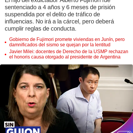
El hijo del exdictador Alberto Fujimori fue
sentenciado a 4 años y 6 meses de prisión
suspendida por el delito de tráfico de
influencias. No irá a la cárcel, pero deberá
cumplir reglas de conducta.
Gobierno de Fujimori promete viviendas en Junín, pero
damnificados del sismo se quejan por la lentitud
Javier Milei: docentes de Derecho de la USMP rechazan
el honoris causa otorgado al presidente de Argentina