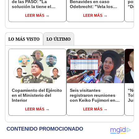
de las PASO: "La
Benavides en caso
por p
solución la tiene el
Odebrecht: "Vela los
“Dem
Gobierno de Dina
meció y vino la
víncu
LEER MÁS
LEER MÁS
Boluarte"
venganza
favor
(suspenderlo)"
APR
LO MÁS VISTO
LO ÚLTIMO
Copamiento del Ejército
Seis visitantes
“No s
en el Ministerio del
registraron reuniones
Toled
Interior
con Keiko Fujimori en
Justi
las mismas horas que la
benef
LEER MÁS
LEER MÁS
presidenta se
exma
encontraba en Junín