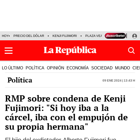
HOY
PRECIO DEL DÓLAR
KENJI FUJIMORI
PLAZA VEA
FERIADOS
KE
LO ÚLTIMO
POLÍTICA
OPINIÓN
ECONOMÍA
SOCIEDAD
MUNDO
CIE
Política
09 Ene 2024 | 13:43 h
RMP sobre condena de Kenji
Fujimori: "Si hoy iba a la
cárcel, iba con el empujón de
su propia hermana"