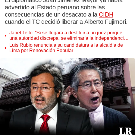
El diplomático Juan Jiménez Mayor ya había
advertido al Estado peruano sobre las
consecuencias de un desacato a la
CIDH
cuando el TC decidió liberar a Alberto Fujimori.
Janet Tello: “Si se llegara a destituir a un juez porque
una autoridad discrepa, se eliminaría la independencia
judicial”
Luis Rubio renuncia a su candidatura a la alcaldía de
Lima por Renovación Popular