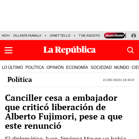
HOY
OLLANTA HUMALA
JANET TELLO
7 DE AGOSTO
TINKA RESULTADOS
LO ÚLTIMO
POLÍTICA
OPINIÓN
ECONOMÍA
SOCIEDAD
MUNDO
CIE
Política
21 Dic 2023 | 18:26 h
Canciller cesa a embajador
que criticó liberación de
Alberto Fujimori, pese a que
este renunció