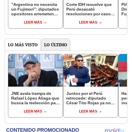
“Argentina no necesita
Corte IDH resuelve que
Piñat
un Fujimori”: diputados
Perú desacató
Dina 
opositores arremeten
resoluciones por caso
Fujim
contra Javier Milei
de Alberto Fujimori
más v
LEER MÁS
LEER MÁS
de a
LO MÁS VISTO
LO ÚLTIMO
JNE avala trampa de
Juntos por el Perú
Harv
Rafael López Aliaga que
retrocede: diputado
permi
busca la reelección para
César Tito Rojas ya no
inves
la Municipalidad de
será parte de la
utili
LEER MÁS
LEER MÁS
Lima
Comisión de Ética
polít