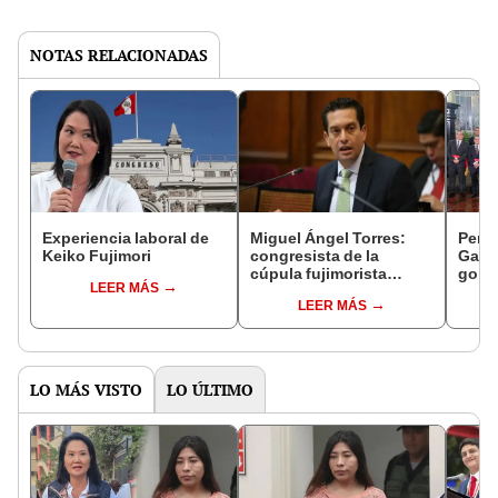
NOTAS RELACIONADAS
Experiencia laboral de
Miguel Ángel Torres:
Perfi
Keiko Fujimori
congresista de la
Gabin
cúpula fujimorista
gobi
LEER MÁS
controlará el primer año
Fujim
LEER MÁS
del Senado
LO MÁS VISTO
LO ÚLTIMO