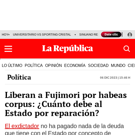
HOY
UNIVERSITARIO VS SPORTING CRISTAL
SINUANO RESULTADOS HOY
CA
LO ÚLTIMO
POLÍTICA
OPINIÓN
ECONOMÍA
SOCIEDAD
MUNDO
CIE
Política
06 Dic 2023 | 15:46 h
Liberan a Fujimori por habeas
corpus: ¿Cuánto debe al
Estado por reparación?
El exdictador
no ha pagado nada de la deuda
que tiene con el Estado por concepto de