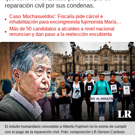
reparación civil por sus condenas.
Caso 'Mochasueldos': Fiscalía pide cárcel e
inhabilitación para excongresista fujimorista María
Cordero Jon Tay
Más de 50 candidatos a alcaldes a nivel nacional
renuncian y dan paso a la reelección encubierta
El indulto humanitario concedido a Alberto Fujimori no lo exime de cumplir
con el pago de la reparación civil. Foto: composición LR-Gerson Cardoso