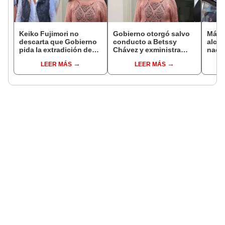
Keiko Fujimori no
Gobierno otorgó salvo
Más d
descarta que Gobierno
conducto a Betssy
alcal
pida la extradición de
Chávez y exministra
nacio
Betssy Chávez: "Está
viajó a México en la
dan p
LEER MÁS
LEER MÁS
dentro de nuestras
madrugada
encu
facultades"