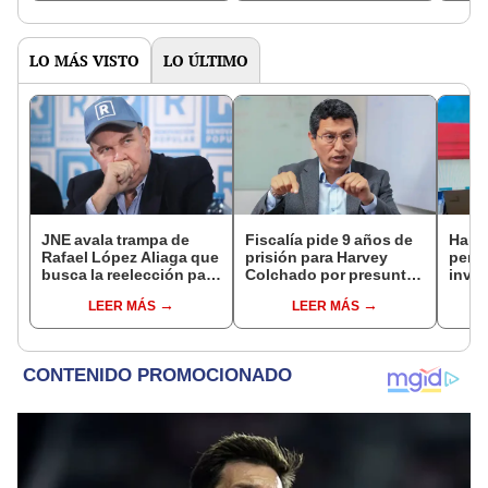
LO MÁS VISTO
LO ÚLTIMO
JNE avala trampa de
Fiscalía pide 9 años de
Harv
Rafael López Aliaga que
prisión para Harvey
permi
busca la reelección para
Colchado por presunta
inves
la Municipalidad de
negociación
utili
LEER MÁS
LEER MÁS
Lima
incompatible y falsedad
polít
ideológica