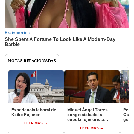
NOTAS RELACIONADAS
Experiencia laboral de
Miguel Ángel Torres:
Perfi
Keiko Fujimori
congresista de la
Gabin
cúpula fujimorista
gobi
LEER MÁS
controlará el primer año
Fujim
LEER MÁS
del Senado