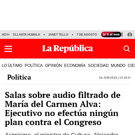
HOY
OLLANTA HUMALA
JANET TELLO
7 DE AGOSTO
TINKA RESULTADOS
LO ÚLTIMO
POLÍTICA
OPINIÓN
ECONOMÍA
SOCIEDAD
MUNDO
CIE
Política
04 Jun 2022 | 13:43 h
Salas sobre audio filtrado de
María del Carmen Alva:
Ejecutivo no efectúa ningún
plan contra el Congreso