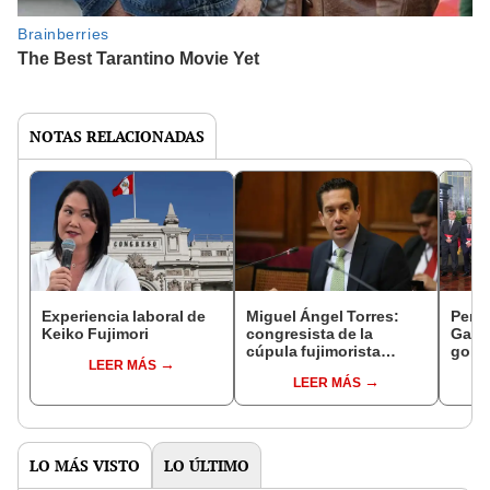
NOTAS RELACIONADAS
Experiencia laboral de
Miguel Ángel Torres:
Perfi
Keiko Fujimori
congresista de la
Gabin
cúpula fujimorista
gobi
LEER MÁS
controlará el primer año
Fujim
LEER MÁS
del Senado
LO MÁS VISTO
LO ÚLTIMO