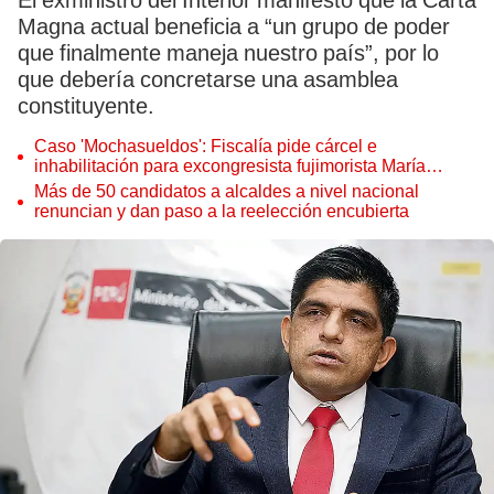
El exministro del Interior manifestó que la Carta
Magna actual beneficia a “un grupo de poder
que finalmente maneja nuestro país”, por lo
que debería concretarse una asamblea
constituyente.
Caso 'Mochasueldos': Fiscalía pide cárcel e
inhabilitación para excongresista fujimorista María
Cordero Jon Tay
Más de 50 candidatos a alcaldes a nivel nacional
renuncian y dan paso a la reelección encubierta