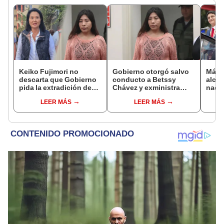
Keiko Fujimori no
Gobierno otorgó salvo
Más d
descarta que Gobierno
conducto a Betssy
alcal
pida la extradición de
Chávez y exministra
nacio
Betssy Chávez: "Está
viajó a México en la
dan p
LEER MÁS
LEER MÁS
dentro de nuestras
madrugada
encu
facultades"