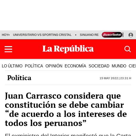
HOY
UNIVERSITARIO VS SPORTING CRISTAL
SINUANO RESULTADOS HOY
CA
LO ÚLTIMO
POLÍTICA
OPINIÓN
ECONOMÍA
SOCIEDAD
MUNDO
CIE
Política
15 May 2022 | 23:31 h
Juan Carrasco considera que
constitución se debe cambiar
“de acuerdo a los intereses de
todos los peruanos”