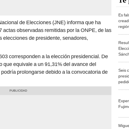
Te 
Es fa
creado
o Nacional de Elecciones (JNE) informa que ha
región
7 actas observadas remitidas por la ONPE, de las
as elecciones de presidente, senadores,
Resul
Elecc
Sánch
.603 corresponden a la elección presidencial. De
tras 
 lo que equivale a un 91,31% del avance del
de ON
Seis 
 podría prolongarse debido a la convocatoria de
presi
pedid
celeb
compl
Exper
Fujim
Migue