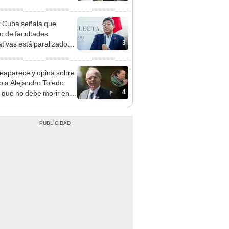
gresista fujimorista
 Cordero Jon Tay
 Cuba señala que
o de facultades
3
ativas está paralizado
trámite burocrático"
eaparece y opina sobre
to a Alejandro Toledo:
4
 que no debe morir en la
l"