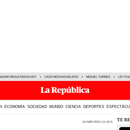
NUANO RESULTADOS HOY
CASO MOCHASUELDOS
MIGUEL TORRES
LEY PU
N
ECONOMÍA
SOCIEDAD
MUNDO
CIENCIA
DEPORTES
ESPECTÁCU
TE R
24 Abr 2026 | 11:32 h