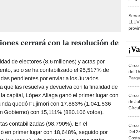
dónde
Senam
LLUV
provi
iones cerrará con la resolución de
¡Va
dad de electores (8,6 millones) y actas por
Circo 
nto, solo se ha contabilizado el 95,517% de
del 15
adas pendientes por enviar a los Jurados
Parqu
Migue
 que las resuelva y devuelva con la finalidad de
 la capital, López Aliaga ganó el primer lugar con
Circo
de Jul
unda quedó Fujimori con 17,883% (1.041.536
Círcul
en Gobierno) con 15,111% (880.106 votos).
tas contabilizadas (98,790%). En el
Circo
dó en primer lugar con 18,648%, seguido por
Del 2
Costa