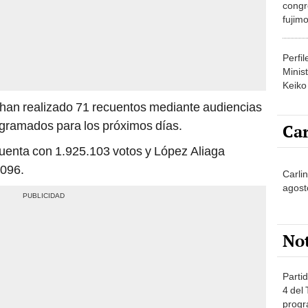
congr
fujimo
prime
Perfi
Minist
Keiko
e han realizado 71 recuentos mediante audiencias
ogramados para los próximos días.
Car
cuenta con 1.925.103 votos y López Aliaga
.096.
Carli
agost
No
Partid
4 del
progr