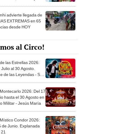
 ver
hi advierte llegada de
IAS EXTREMAS en 65
ncias desde HOY
mos al Circo!
de las Estrellas 2026:
 Julio al 30 Agosto.
e de las Leyendas - San
l
 Montecarlo 2026: Del 17
io hasta el 30 Agosto en
o Militar - Jesús María
 Místico Condor 2026:
5 de Junio. Explanada
 21