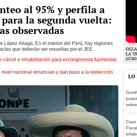
nteo al 95% y perfila a
para la segunda vuelta:
as observadas
e López Aliaga. En el interior del Perú, hay regiones
OLLA
actas que deberán ser resueltas por el JEE.
LA T
GUIO
 cárcel e inhabilitación para excongresista fujimorista
 nivel nacional renuncian y dan paso a la reelección
LO
Gunth
posic
sobre
Aliag
Caso 
Fiscal
inhabi