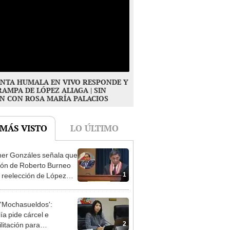
NTA HUMALA EN VIVO RESPONDE Y
RAMPA DE LÓPEZ ALIAGA | SIN
N CON ROSA MARÍA PALACIOS
 MÁS VISTO
LO ÚLTIMO
er Gonzáles señala que
ión de Roberto Burneo
1
 reelección de López
a no representan al JNE
'Mochasueldos':
ía pide cárcel e
2
litación para