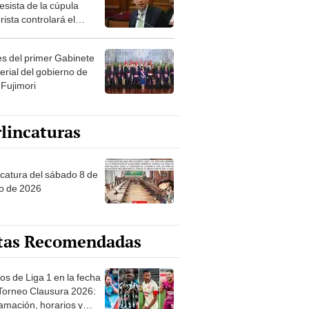
esista de la cúpula
rista controlará el
r año del Senado
les del primer Gabinete
erial del gobierno de
 Fujimori
lincaturas
ncatura del sábado 8 de
o de 2026
tas Recomendadas
os de Liga 1 en la fecha
 Torneo Clausura 2026:
amación, horarios y