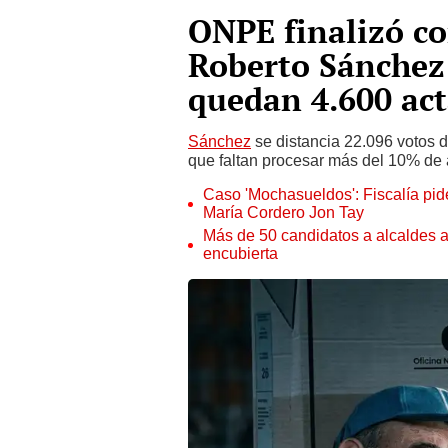
ONPE finalizó co
Roberto Sánchez 
quedan 4.600 act
Sánchez
se distancia 22.096 votos d
que faltan procesar más del 10% de 
Caso 'Mochasueldos': Fiscalía pide
María Cordero Jon Tay
Más de 50 candidatos a alcaldes a
encubierta