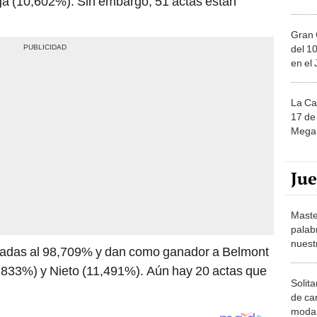
a (10,602%). Sin embargo, 51 actas están
Gran 
del 10
en el
La Ca
17 de 
Mega 
Ju
Maste
palab
nuest
esadas al 98,709% y dan como ganador a Belmont
833%) y Nieto (11,491%). Aún hay 20 actas que
Solita
de ca
moda.