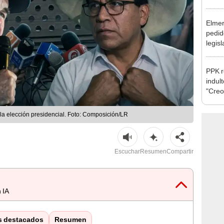
excon
María
Elmer
pedid
legisl
por "
PPK r
indul
"Creo
cárce
 la elección presidencial. Foto: Composición/LR
Escuchar
Resumen
Compartir
 IA
s destacados
Resumen