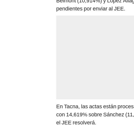
Belmont (10,914%) y López Aliag
pendientes por enviar al JEE.
En Tacna, las actas están proc
con 14,619% sobre Sánchez (11,
el JEE resolverá.