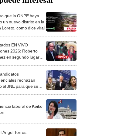
puede interesar
lso que la ONPE haya
 un nuevo distrito en la
 Loreto, como dice viral
tados EN VIVO
iones 2026: Roberto
ez en segundo lugar
conteo de actas regulares
PE al 94%
candidatos
denciales rechazan
o al JNE para que se
ren elecciones
ementarias
iencia laboral de Keiko
ori
l Ángel Torres: