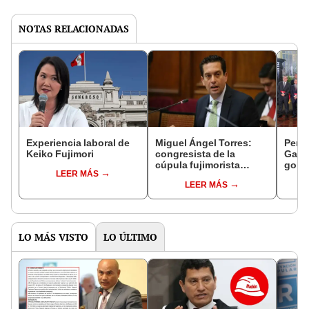
NOTAS RELACIONADAS
Experiencia laboral de
Miguel Ángel Torres:
Perfi
Keiko Fujimori
congresista de la
Gabin
cúpula fujimorista
gobi
LEER MÁS
controlará el primer año
Fujim
LEER MÁS
del Senado
LO MÁS VISTO
LO ÚLTIMO