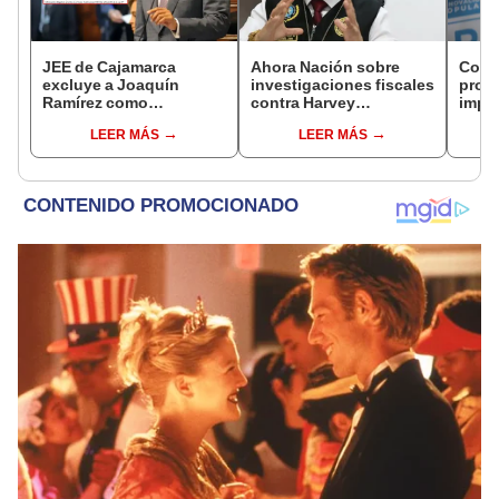
JEE de Cajamarca
Ahora Nación sobre
Cong
excluye a Joaquín
investigaciones fiscales
proye
Ramírez como
contra Harvey
imped
candidato a gobernador
Colchado: "El Ministerio
encub
LEER MÁS
LEER MÁS
regional por ocultar
Público no puede ser
sentencia
utilizado políticamente"