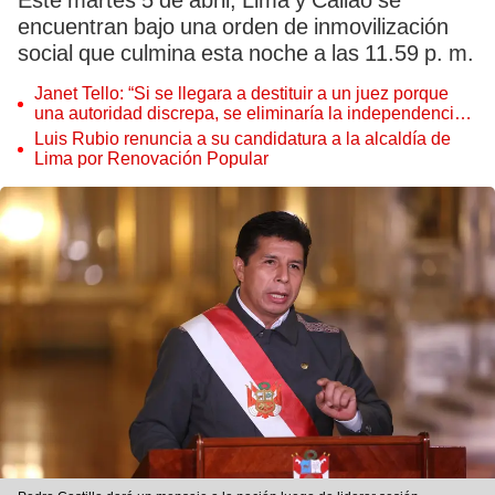
Este martes 5 de abril, Lima y Callao se
encuentran bajo una orden de inmovilización
social que culmina esta noche a las 11.59 p. m.
Janet Tello: “Si se llegara a destituir a un juez porque
una autoridad discrepa, se eliminaría la independencia
judicial”
Luis Rubio renuncia a su candidatura a la alcaldía de
Lima por Renovación Popular