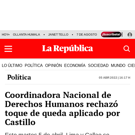
HOY
OLLANTA HUMALA
JANET TELLO
7 DE AGOSTO
TINKA RESULTADOS
LO ÚLTIMO
POLÍTICA
OPINIÓN
ECONOMÍA
SOCIEDAD
MUNDO
CIE
Política
05 Abr 2022 | 16:17 h
Coordinadora Nacional de
Derechos Humanos rechazó
toque de queda aplicado por
Castillo