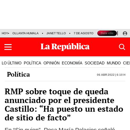
HOY
OLLANTA HUMALA
JANET TELLO
7 DE AGOSTO
TINKA RESULTADOS
LO ÚLTIMO
POLÍTICA
OPINIÓN
ECONOMÍA
SOCIEDAD
MUNDO
CIE
Política
06 Abr 2022 | 6:10 h
RMP sobre toque de queda
anunciado por el presidente
Castillo: “Ha puesto un estado
de sitio de facto”