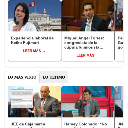
Experiencia laboral de
Miguel Ángel Torres:
Perfi
Keiko Fujimori
congresista de la
Gabin
cúpula fujimorista
gobi
LEER MÁS
controlará el primer año
Fujim
LEER MÁS
del Senado
LO MÁS VISTO
LO ÚLTIMO
JEE de Cajamarca
Harvey Colchado: “No
JNE a