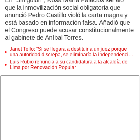
En “Sin guion”, Rosa María Palacios señaló
que la inmovilización social obligatoria que
anunció Pedro Castillo violó la carta magna y
está basado en información falsa. Añadió que
el Congreso puede acusar constitucionalmente
al gabinete de Aníbal Torres.
Janet Tello: “Si se llegara a destituir a un juez porque
una autoridad discrepa, se eliminaría la independencia
judicial”
Luis Rubio renuncia a su candidatura a la alcaldía de
Lima por Renovación Popular