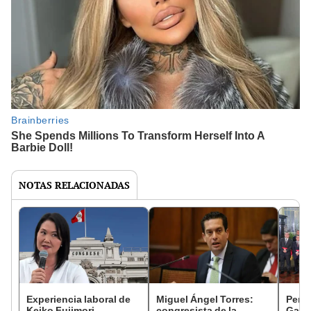
NOTAS RELACIONADAS
Experiencia laboral de
Miguel Ángel Torres:
Perfi
Keiko Fujimori
congresista de la
Gabin