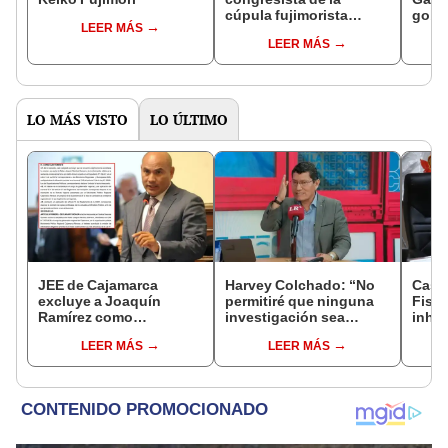
cúpula fujimorista
gobi
LEER MÁS
controlará el primer año
Fujim
LEER MÁS
del Senado
LO MÁS VISTO
LO ÚLTIMO
JEE de Cajamarca
Harvey Colchado: “No
Caso
excluye a Joaquín
permitiré que ninguna
Fisca
Ramírez como
investigación sea
inhab
candidato a gobernador
utilizada como presión
exco
LEER MÁS
LEER MÁS
regional por ocultar
política”
fujim
sentencia
Cord