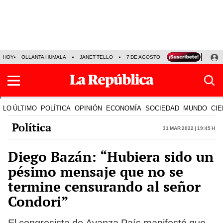
HOY
OLLANTA HUMALA
JANET TELLO
7 DE AGOSTO
TINKA RESULTADOS
LO ÚLTIMO
POLÍTICA
OPINIÓN
ECONOMÍA
SOCIEDAD
MUNDO
CIE
Política
31 Mar 2022 | 19:45 h
Diego Bazán: “Hubiera sido un
pésimo mensaje que no se
termine censurando al señor
Condori”