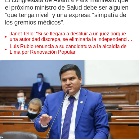
El congresista de Avanza País manifestó que
el próximo ministro de Salud debe ser alguien
“que tenga nivel” y una expresa “simpatía de
los gremios médicos”.
Janet Tello: “Si se llegara a destituir a un juez porque
una autoridad discrepa, se eliminaría la independencia
judicial”
Luis Rubio renuncia a su candidatura a la alcaldía de
Lima por Renovación Popular