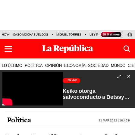
HOY
CASO MOCHASUELDOS
MIGUEL TORRES
LEY PULPÍN
PRECIO DEL
LO ÚLTIMO
POLÍTICA
OPINIÓN
ECONOMÍA
SOCIEDAD
MUNDO
CIE
EN VIVO
Keiko otorga
salvoconducto a Betssy
Chávez y renuevan
Petroperú | Sin Guion con
Rosa María Palacios
Política
31 Mar 2022 | 16:45 h