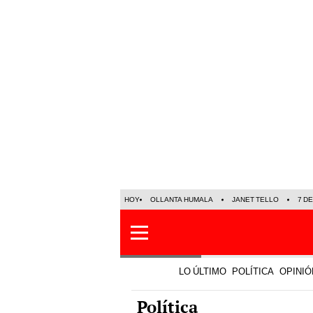
HOY
OLLANTA HUMALA
JANET TELLO
7 D
LO ÚLTIMO
POLÍTICA
OPINIÓ
Política