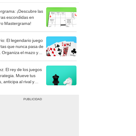
rgrama: ¡Descubre las
ras escondidas en
ro Mastergrama!
rio: El legendario juego
rtas que nunca pasa de
 Organiza el mazo y
stra tu habilidad.
z: El rey de los juegos
trategia. Mueve tus
, anticipa al rival y
gue el jaque mate.