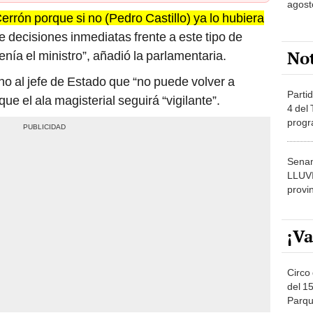
rrón porque si no (Pedro Castillo) ya lo hubiera
 decisiones inmediatas frente a este tipo de
No
nía el ministro”, añadió la parlamentaria.
ho al jefe de Estado que “no puede volver a
Partid
ue el ala magisterial seguirá “vigilante”.
4 del
progr
dónde
Senam
LLUV
provi
¡Va
Circo 
del 15
Parqu
Migue