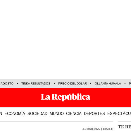
E AGOSTO
TINKA RESULTADOS
PRECIO DEL DÓLAR
OLLANTA HUMALA
P
N
ECONOMÍA
SOCIEDAD
MUNDO
CIENCIA
DEPORTES
ESPECTÁCU
TE R
31 Mar 2022 | 18:34 h