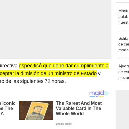
Maste
palab
nuest
Solita
de ca
moda.
demue
Directiva
especificó que debe dar cumplimiento a
Ajedre
de es
aceptar la dimisión de un ministro de Estado
y
piezas
ro de las siguientes 72 horas.
consi