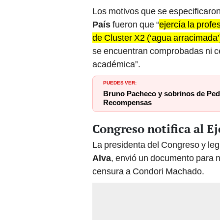
Los motivos que se especificaro
País
fueron que “
ejercía la prof
de Cluster X2 (‘agua arracimada
se encuentran comprobadas ni cer
académica”.
PUEDES VER:
Bruno Pacheco y sobrinos de Pedr
Recompensas
Congreso notifica al E
La presidenta del Congreso y leg
Alva
, envió un documento para no
censura a Condori Machado.