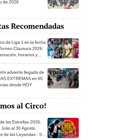
tas Recomendadas
os de Liga 1 en la fecha
 Torneo Clausura 2026:
amación, horarios y
 ver
hi advierte llegada de
IAS EXTREMAS en 65
ncias desde HOY
mos al Circo!
de las Estrellas 2026:
 Julio al 30 Agosto.
e de las Leyendas - San
l