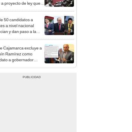
ea la presencialidad
e 50 candidatos a
des a nivel nacional
3
cian y dan paso a la
cción encubierta
e Cajamarca excluye a
uín Ramírez como
4
dato a gobernador
nal por ocultar sentencia