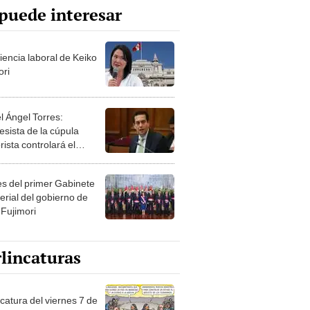
puede interesar
iencia laboral de Keiko
ori
l Ángel Torres:
esista de la cúpula
rista controlará el
r año del Senado
les del primer Gabinete
erial del gobierno de
 Fujimori
lincaturas
catura del viernes 7 de
o de 2026