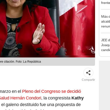
plant
Más d
alcal
renun
reele
JEE d
Joaq
candi
regio
re citación. Foto: La República
Compartir
marzo en el
Pleno del Congreso se decidió
 Salud Hernán Condori
, la congresista
Kathy
 el galeno destituido fue una propuesta de
neral del partido de Gobierno, para que ocupe ese