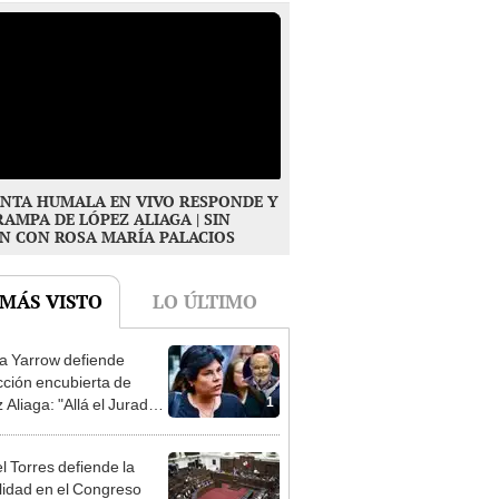
NTA HUMALA EN VIVO RESPONDE Y
RAMPA DE LÓPEZ ALIAGA | SIN
N CON ROSA MARÍA PALACIOS
 MÁS VISTO
LO ÚLTIMO
 Yarrow defiende
cción encubierta de
1
 Aliaga: "Allá el Jurado
e deja sacar la vuelta"
l Torres defiende la
alidad en el Congreso
2
e a proyecto de ley que