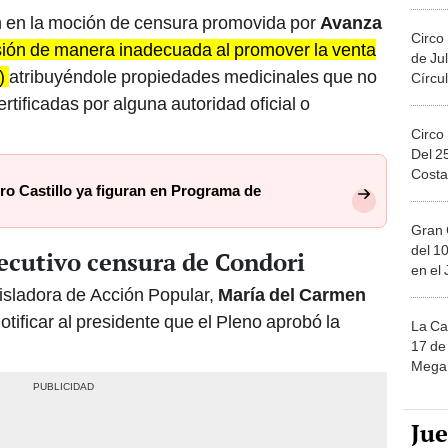
n en la moción de censura promovida por
Avanza
Circo
esión de manera inadecuada al promover la venta
de Jul
’)
atribuyéndole propiedades medicinales que no
Círcul
tificadas por alguna autoridad oficial o
Circo
Del 2
Costa
o Castillo ya figuran en Programa de
Gran 
del 10
jecutivo censura de Condori
en el
isladora de Acción Popular,
María del Carmen
tificar al presidente que el Pleno aprobó la
La Ca
17 de 
Mega 
Ju