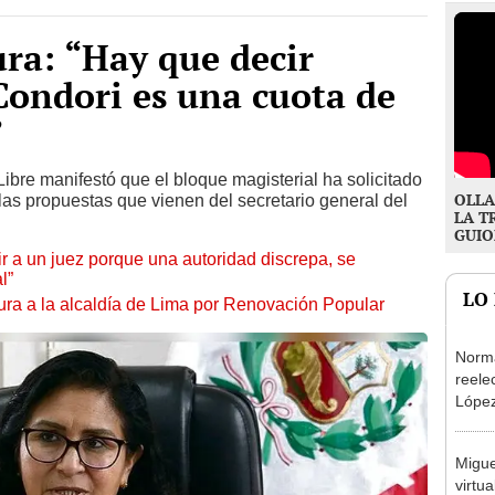
ura: “Hay que decir
Condori es una cuota de
”
ibre manifestó que el bloque magisterial ha solicitado
OLLA
las propuestas que vienen del secretario general del
LA T
GUIO
tuir a un juez porque una autoridad discrepa, se
l”
LO
ura a la alcaldía de Lima por Renovación Popular
Norma
reele
López
que s
Migue
virtu
frent