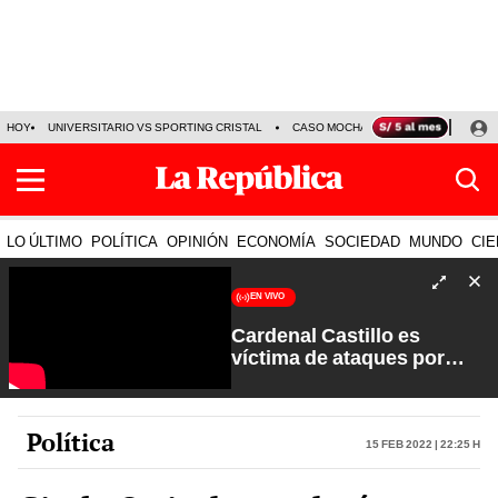
HOY
UNIVERSITARIO VS SPORTING CRISTAL
CASO MOCHASUELDOS
MIGUEL
LO ÚLTIMO
POLÍTICA
OPINIÓN
ECONOMÍA
SOCIEDAD
MUNDO
CIE
EN VIVO
Cardenal Castillo es
víctima de ataques por
sectores extremistas | La
Verdad a Fondo con Pedro
Salinas
Política
15 Feb 2022 | 22:25 h