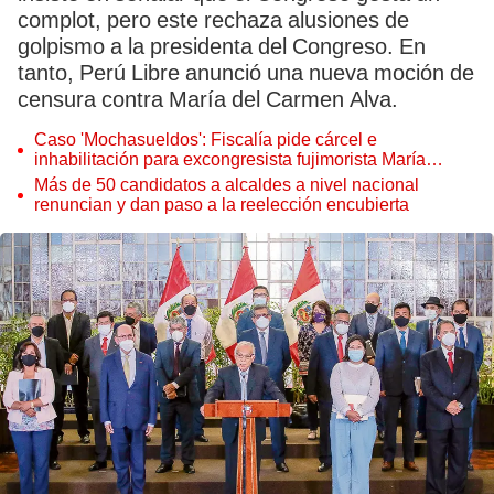
complot, pero este rechaza alusiones de
golpismo a la presidenta del Congreso. En
tanto, Perú Libre anunció una nueva moción de
censura contra María del Carmen Alva.
Caso 'Mochasueldos': Fiscalía pide cárcel e
inhabilitación para excongresista fujimorista María
Cordero Jon Tay
Más de 50 candidatos a alcaldes a nivel nacional
renuncian y dan paso a la reelección encubierta