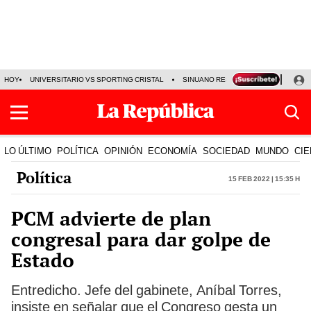
HOY
UNIVERSITARIO VS SPORTING CRISTAL
SINUANO RESULTADOS HOY
CA
LO ÚLTIMO
POLÍTICA
OPINIÓN
ECONOMÍA
SOCIEDAD
MUNDO
CIE
Política
15 Feb 2022 | 15:35 h
PCM advierte de plan
congresal para dar golpe de
Estado
Entredicho. Jefe del gabinete, Aníbal Torres,
insiste en señalar que el Congreso gesta un