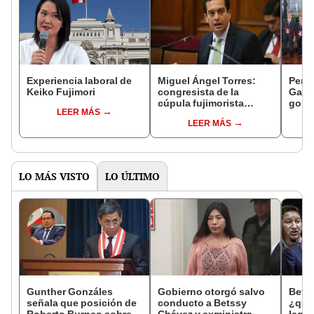
Experiencia laboral de
Miguel Ángel Torres:
Perfi
Keiko Fujimori
congresista de la
Gabin
cúpula fujimorista
gobi
LEER MÁS
controlará el primer año
Fujim
LEER MÁS
del Senado
LO MÁS VISTO
LO ÚLTIMO
Gunther Gonzáles
Gobierno otorgó salvo
Bets
señala que posición de
conducto a Betssy
¿quié