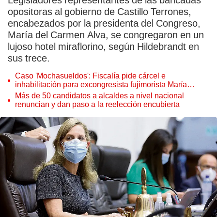
Legisladores representantes de las bancadas
opositoras al gobierno de Castillo Terrones,
encabezados por la presidenta del Congreso,
María del Carmen Alva, se congregaron en un
lujoso hotel miraflorino, según Hildebrandt en
sus trece.
Caso 'Mochasueldos': Fiscalía pide cárcel e
inhabilitación para excongresista fujimorista María
Cordero Jon Tay
Más de 50 candidatos a alcaldes a nivel nacional
renuncian y dan paso a la reelección encubierta