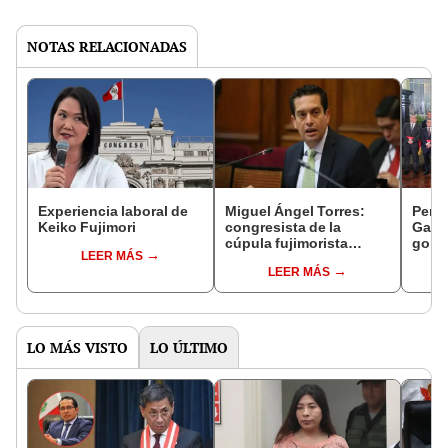
NOTAS RELACIONADAS
Experiencia laboral de
Miguel Ángel Torres:
Perfi
Keiko Fujimori
congresista de la
Gabin
cúpula fujimorista
gobi
LEER MÁS
controlará el primer año
Fujim
LEER MÁS
del Senado
LO MÁS VISTO
LO ÚLTIMO