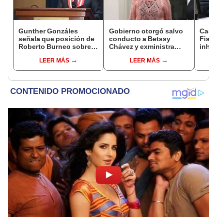
Gunther Gonzáles
Gobierno otorgó salvo
Caso
señala que posición de
conducto a Betssy
Fisca
Roberto Burneo sobre
Chávez y exministra
inhab
reelección de López
viajó a México en la
exco
LEER MÁS
LEER MÁS
Aliaga no representan al
madrugada
fujim
JNE
Cord