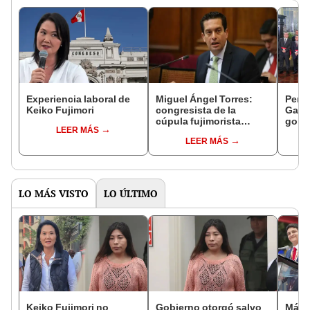
Experiencia laboral de
Miguel Ángel Torres:
Perfi
Keiko Fujimori
congresista de la
Gabin
cúpula fujimorista
gobi
LEER MÁS
controlará el primer año
Fujim
LEER MÁS
del Senado
LO MÁS VISTO
LO ÚLTIMO
Keiko Fujimori no
Gobierno otorgó salvo
Más d