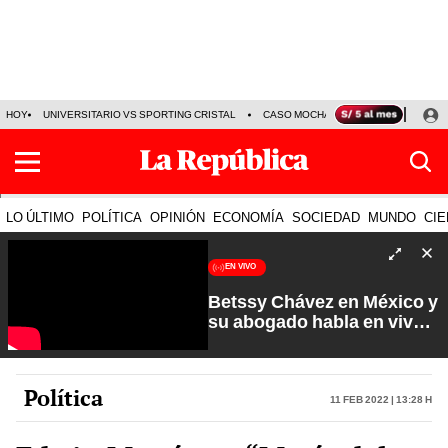
HOY
UNIVERSITARIO VS SPORTING CRISTAL
CASO MOCHASUELDOS
MIGUEL
LO ÚLTIMO
POLÍTICA
OPINIÓN
ECONOMÍA
SOCIEDAD
MUNDO
CIE
EN VIVO
Betssy Chávez en México y
su abogado habla en vivo |
Que No Se Te Olvide con
Carlos Cornejo
Política
11 Feb 2022 | 13:28 h