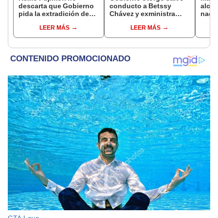
descarta que Gobierno
conducto a Betssy
alcal
pida la extradición de
Chávez y exministra
nacio
Betssy Chávez: "Está
viajó a México en la
dan p
LEER MÁS
LEER MÁS
dentro de nuestras
madrugada
encu
facultades"