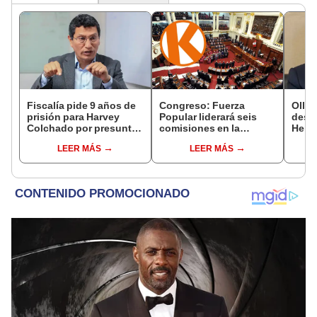
Fiscalía pide 9 años de
Congreso: Fuerza
Ollan
prisión para Harvey
Popular liderará seis
destr
Colchado por presunta
comisiones en la
Hered
negociación
Cámara de Diputados
el 20
LEER MÁS
LEER MÁS
incompatible y falsedad
ideológica