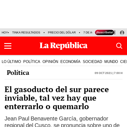
HOY
TINKA RESULTADOS
PRECIO DEL DÓLAR
7 DE AGOSTO
OLLANTA H
LO ÚLTIMO
POLÍTICA
OPINIÓN
ECONOMÍA
SOCIEDAD
MUNDO
CIE
Política
09 Oct 2021 | 7:00 h
El gasoducto del sur parece
inviable, tal vez hay que
enterrarlo o quemarlo
Jean Paul Benavente García, gobernador
regional del Cusco, se pronuncia sobre uno de