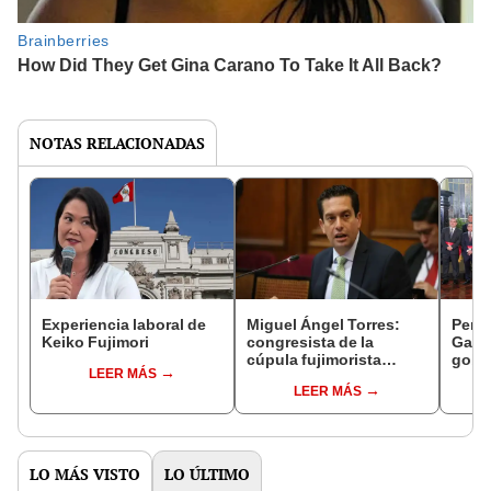
NOTAS RELACIONADAS
Experiencia laboral de
Miguel Ángel Torres:
Perfi
Keiko Fujimori
congresista de la
Gabin
cúpula fujimorista
gobi
LEER MÁS
controlará el primer año
Fujim
LEER MÁS
del Senado
LO MÁS VISTO
LO ÚLTIMO