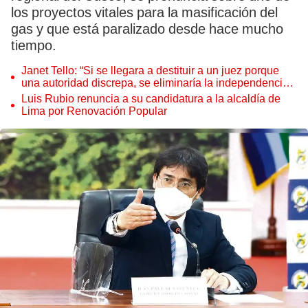
los proyectos vitales para la masificación del
gas y que está paralizado desde hace mucho
tiempo.
Janet Tello: “Si se llegara a destituir a un juez porque
una autoridad discrepa, se eliminaría la independencia
judicial”
Luis Rubio renuncia a su candidatura a la alcaldía de
Lima por Renovación Popular