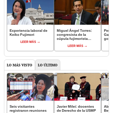
Experiencia laboral de
Miguel Ángel Torres:
Perfi
Keiko Fujimori
congresista de la
Gabin
cúpula fujimorista
gobi
LEER MÁS
controlará el primer año
Fujim
LEER MÁS
del Senado
LO MÁS VISTO
LO ÚLTIMO
Seis visitantes
Javier Milei: docentes
Abuc
registraron reuniones
de Derecho de la USMP
Bein