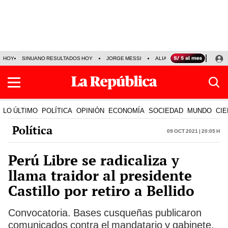
HOY
SINUANO RESULTADOS HOY
JORGE MESSI
ALIANZA LIMA VS SPORT BO
LO ÚLTIMO
POLÍTICA
OPINIÓN
ECONOMÍA
SOCIEDAD
MUNDO
CIE
Política
09 Oct 2021 | 20:05 h
Perú Libre se radicaliza y
llama traidor al presidente
Castillo por retiro a Bellido
Convocatoria. Bases cusqueñas publicaron
comunicados contra el mandatario y gabinete.