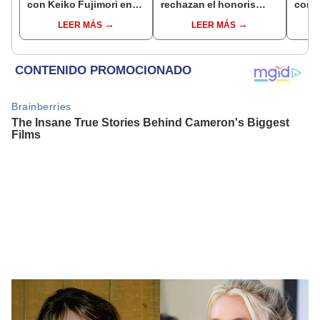
con Keiko Fujimori en
rechazan el honoris
conm
las mismas horas que la
causa otorgado al
Batal
LEER MÁS
LEER MÁS
presidenta se
presidente de Argentina
encontraba en Junín