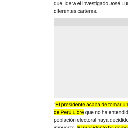
que lidera el investigado José L
diferentes carteras.
“
El presidente acaba de tomar una
de Perú Libre
que no ha entendid
población electoral haya decidid
impuesto.
El presidente ha demo