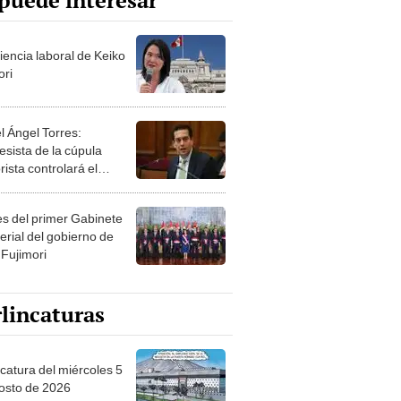
puede interesar
iencia laboral de Keiko
ori
l Ángel Torres:
esista de la cúpula
rista controlará el
r año del Senado
les del primer Gabinete
erial del gobierno de
 Fujimori
lincaturas
ncatura del miércoles 5
osto de 2026