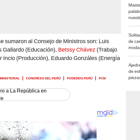
Maste
palab
nuest
Solita
e sumaron al Consejo de Ministros son: Luis
de ca
moda.
os Gallardo (Educación),
Betssy Chávez
(Trabajo
demue
 Incio (Producción), Eduardo Gonzáles (Energía
Ajedre
de es
piezas
MINISTERIAL
CONGRESO DEL PERÚ
PODEMOS PERÚ
PCM
consi
ero a La República en
le