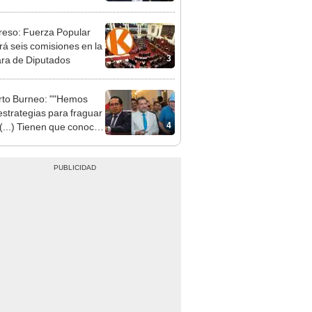
"
eso: Fuerza Popular
ará seis comisiones en la
3
ra de Diputados
to Burneo: ""Hemos
 estrategias para fraguar
4
 (...) Tienen que conocer
a lista"