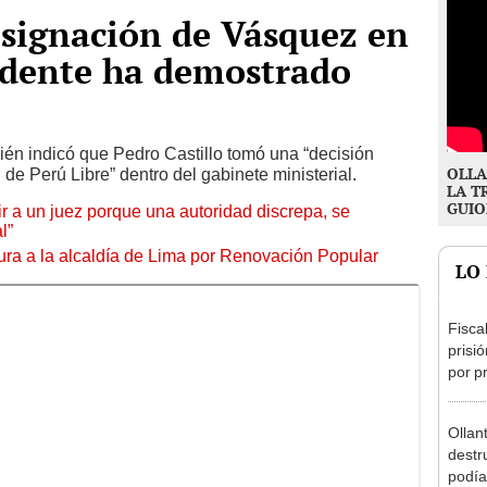
esignación de Vásquez en
idente ha demostrado
én indicó que Pedro Castillo tomó una “decisión
OLLA
l de Perú Libre” dentro del gabinete ministerial.
LA T
GUIO
tuir a un juez porque una autoridad discrepa, se
l”
ura a la alcaldía de Lima por Renovación Popular
LO
Fisca
prisi
por p
incom
ideol
Ollan
destr
podía