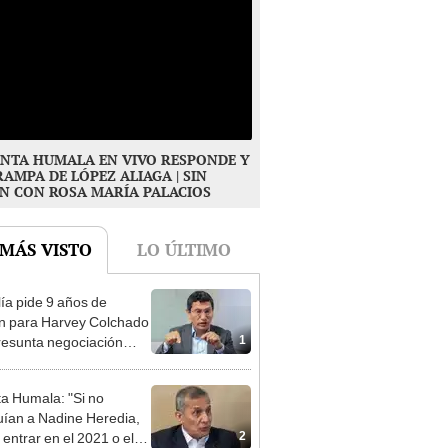
NTA HUMALA EN VIVO RESPONDE Y
RAMPA DE LÓPEZ ALIAGA | SIN
N CON ROSA MARÍA PALACIOS
 MÁS VISTO
LO ÚLTIMO
lía pide 9 años de
ón para Harvey Colchado
1
resunta negociación
patible y falsedad
ógica
ta Humala: "Si no
uían a Nadine Heredia,
2
 entrar en el 2021 o el