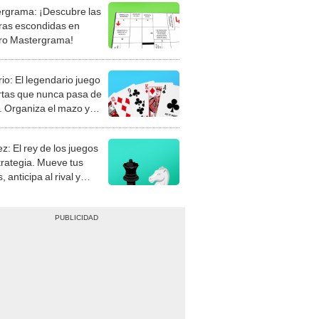
rgrama: ¡Descubre las
ras escondidas en
ro Mastergrama!
rio: El legendario juego
rtas que nunca pasa de
 Organiza el mazo y
stra tu habilidad.
z: El rey de los juegos
trategia. Mueve tus
, anticipa al rival y
gue el jaque mate.