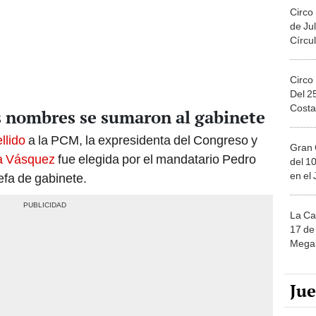
Circo
de Jul
Círcul
Circo
Del 2
Costa
s nombres se sumaron al gabinete
llido
a la PCM, la expresidenta del Congreso y
Gran 
ha Vásquez
fue elegida por el mandatario Pedro
del 10
en el
jefa de gabinete.
La Ca
17 de 
Mega 
Ju