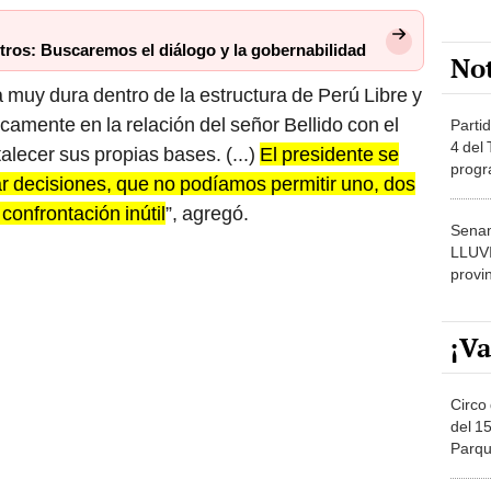
tros: Buscaremos el diálogo y la gobernabilidad
No
 muy dura dentro de la estructura de Perú Libre y
icamente en la relación del señor Bellido con el
Partid
4 del
alecer sus propias bases. (...)
El presidente se
progr
r decisiones, que no podíamos permitir uno, dos
dónde
confrontación inútil
”, agregó.
Senam
LLUV
provi
¡Va
Circo 
del 15
Parqu
Migue