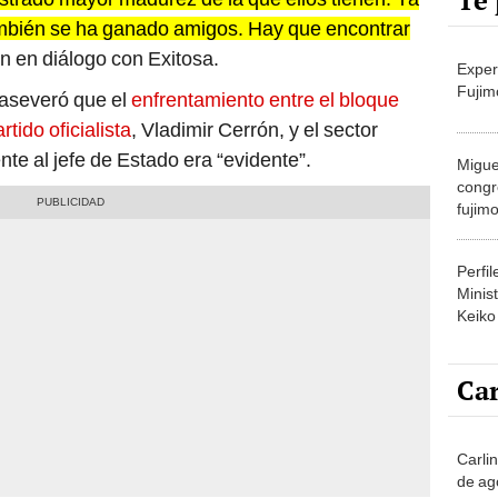
Te 
mbién se ha ganado amigos. Hay que encontrar
n en diálogo con Exitosa.
Exper
Fujim
 aseveró que el
enfrentamiento entre el bloque
rtido oficialista
, Vladimir Cerrón, y el sector
e al jefe de Estado era “evidente”.
Migue
congr
fujimo
prime
Perfi
Minist
Keiko
Car
Carli
de ag