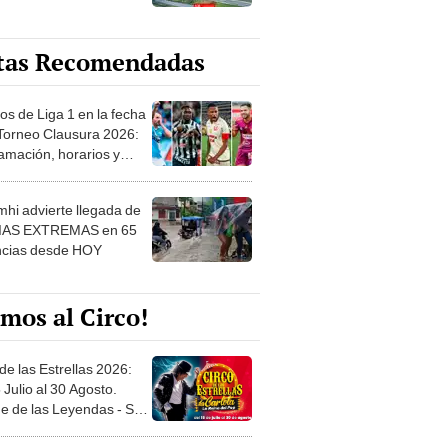
tas Recomendadas
os de Liga 1 en la fecha
 Torneo Clausura 2026:
amación, horarios y
 ver
hi advierte llegada de
IAS EXTREMAS en 65
ncias desde HOY
mos al Circo!
de las Estrellas 2026:
 Julio al 30 Agosto.
e de las Leyendas - San
l