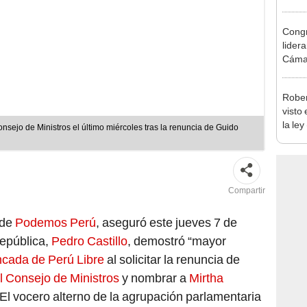
2026
Congr
lider
Cáma
Rober
visto
la ley
sejo de Ministros el último miércoles tras la renuncia de Guido
toda l
Compartir
 de
Podemos Perú
, aseguró este jueves 7 de
República,
Pedro Castillo
, demostró “mayor
ncada de Perú Libre
al solicitar la renuncia de
l Consejo de Ministros
y nombrar a
Mirtha
 El vocero alterno de la agrupación parlamentaria