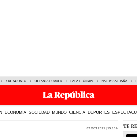
7 DE AGOSTO
OLLANTA HUMALA
PAPA LEÓN XIV
NALDY SALDAÑA
N
ECONOMÍA
SOCIEDAD
MUNDO
CIENCIA
DEPORTES
ESPECTÁCU
TE R
07 Oct 2021 | 15:10 h