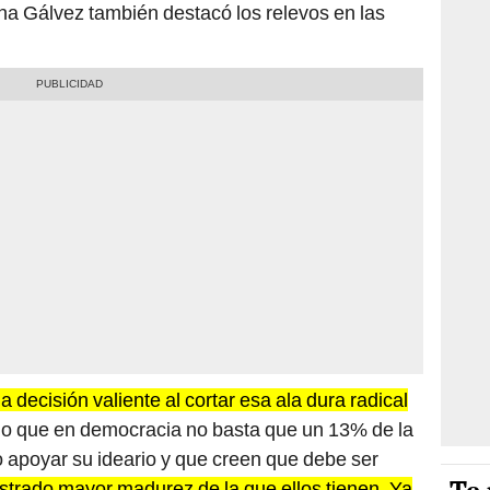
una Gálvez también destacó los relevos en las
 decisión valiente al cortar esa ala dura radical
o que en democracia no basta que un 13% de la
o apoyar su ideario y que creen que debe ser
strado mayor madurez de la que ellos tienen. Ya