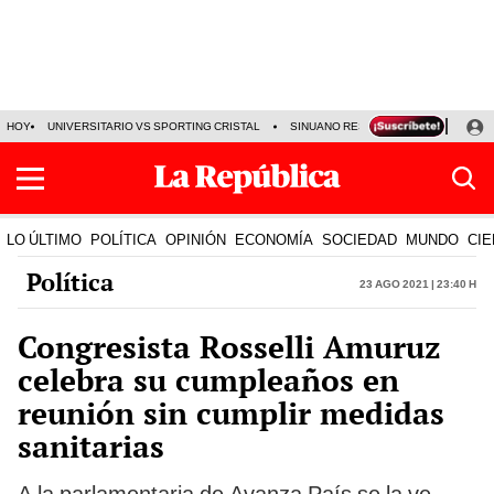
HOY
UNIVERSITARIO VS SPORTING CRISTAL
SINUANO RESULTADOS HOY
CA
LO ÚLTIMO
POLÍTICA
OPINIÓN
ECONOMÍA
SOCIEDAD
MUNDO
CIE
Política
23 Ago 2021 | 23:40 h
Congresista Rosselli Amuruz
celebra su cumpleaños en
reunión sin cumplir medidas
sanitarias