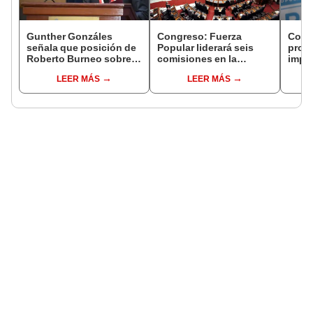
Gunther Gonzáles
Congreso: Fuerza
Cong
señala que posición de
Popular liderará seis
proye
Roberto Burneo sobre
comisiones en la
imped
reelección de López
Cámara de Diputados
encub
LEER MÁS
LEER MÁS
Aliaga no representan al
JNE