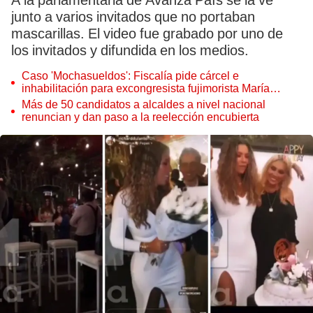
A la parlamentaria de Avanza País se la ve
junto a varios invitados que no portaban
mascarillas. El video fue grabado por uno de
los invitados y difundida en los medios.
Caso 'Mochasueldos': Fiscalía pide cárcel e
inhabilitación para excongresista fujimorista María
Cordero Jon Tay
Más de 50 candidatos a alcaldes a nivel nacional
renuncian y dan paso a la reelección encubierta