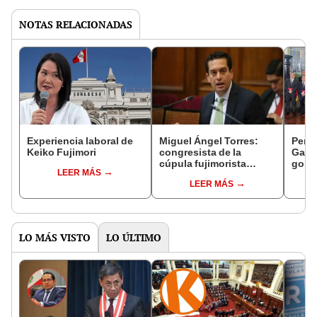
NOTAS RELACIONADAS
Experiencia laboral de
Miguel Ángel Torres:
Perfi
Keiko Fujimori
congresista de la
Gabin
cúpula fujimorista
gobi
LEER MÁS
controlará el primer año
Fujim
LEER MÁS
del Senado
LO MÁS VISTO
LO ÚLTIMO