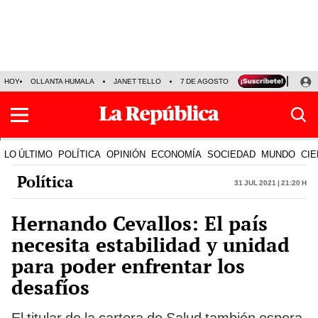
HOY
OLLANTA HUMALA
JANET TELLO
7 DE AGOSTO
TINKA RESULTADOS
LO ÚLTIMO
POLÍTICA
OPINIÓN
ECONOMÍA
SOCIEDAD
MUNDO
CIE
Política
31 Jul 2021 | 21:20 h
Hernando Cevallos: El país
necesita estabilidad y unidad
para poder enfrentar los
desafíos