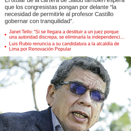
El titular de la cartera de Salud también espera
que los congresistas pongan por delante “la
necesidad de permitirle al profesor Castillo
gobernar con tranquilidad”.
Janet Tello: “Si se llegara a destituir a un juez porque
una autoridad discrepa, se eliminaría la independencia
judicial”
Luis Rubio renuncia a su candidatura a la alcaldía de
Lima por Renovación Popular