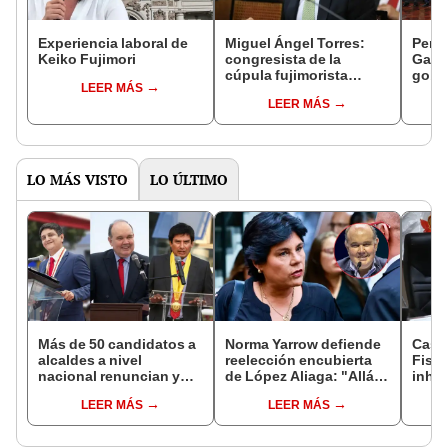
Experiencia laboral de
Miguel Ángel Torres:
Perfi
Keiko Fujimori
congresista de la
Gabin
cúpula fujimorista
gobi
LEER MÁS
controlará el primer año
Fujim
LEER MÁS
del Senado
LO MÁS VISTO
LO ÚLTIMO
Más de 50 candidatos a
Norma Yarrow defiende
Caso
alcaldes a nivel
reelección encubierta
Fisca
nacional renuncian y
de López Aliaga: "Allá el
inhab
dan paso a la reelección
Jurado que se deja
exco
LEER MÁS
LEER MÁS
encubierta
sacar la vuelta"
fujim
Cord