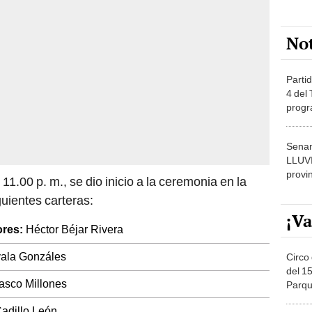
No
Partid
4 del
progr
dónde
Senam
LLUV
provi
1.00 p. m., se dio inicio a la ceremonia en la
iguientes carteras:
¡Va
ores:
Héctor Béjar Rivera
yala Gonzáles
Circo 
del 15
asco Millones
Parqu
Migue
adillo León