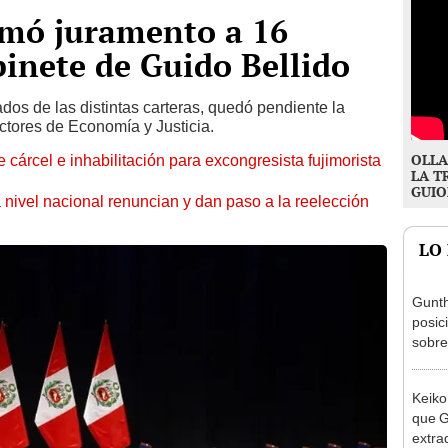
omó juramento a 16
binete de Guido Bellido
os de las distintas carteras, quedó pendiente la
ctores de Economía y Justicia.
OLLA
 cárcel e inhabilitación para excongresista fujimorista
LA T
GUIO
 nivel nacional renuncian y dan paso a la reelección
LO
Gunth
posic
sobre
Aliag
Keiko
que G
extra