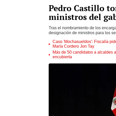
Pedro Castillo t
ministros del ga
Tras el nombramiento de los encargad
designación de ministros para los se
Caso 'Mochasueldos': Fiscalía pide
María Cordero Jon Tay
Más de 50 candidatos a alcaldes a
encubierta