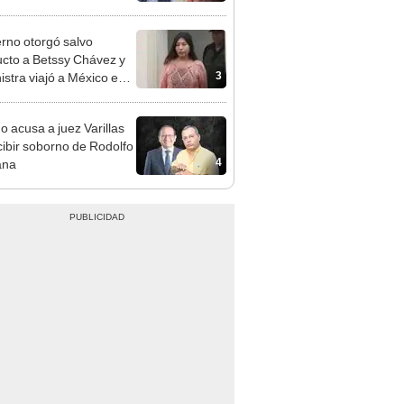
z: "Está dentro de
ras facultades"
rno otorgó salvo
cto a Betssy Chávez y
3
istra viajó a México en
adrugada
o acusa a juez Varillas
cibir soborno de Rodolfo
4
ana