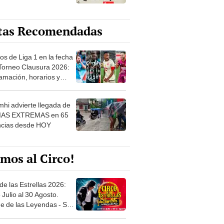
tas Recomendadas
os de Liga 1 en la fecha
 Torneo Clausura 2026:
amación, horarios y
 ver
hi advierte llegada de
IAS EXTREMAS en 65
ncias desde HOY
mos al Circo!
de las Estrellas 2026:
 Julio al 30 Agosto.
e de las Leyendas - San
l