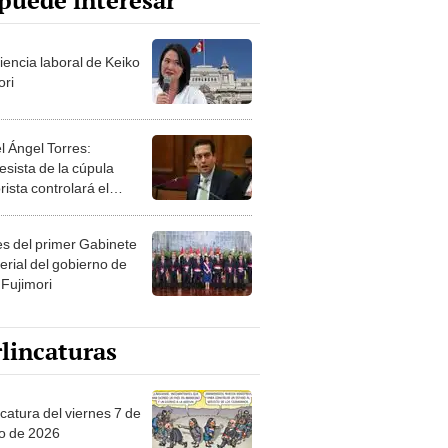
puede interesar
iencia laboral de Keiko
ori
l Ángel Torres:
esista de la cúpula
rista controlará el
r año del Senado
les del primer Gabinete
erial del gobierno de
 Fujimori
lincaturas
catura del viernes 7 de
o de 2026