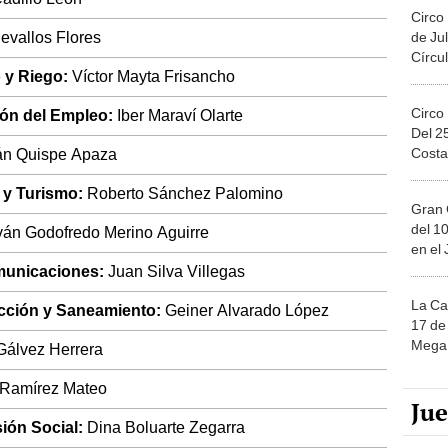
Circo
vallos Flores
de Jul
Círcul
o y Riego:
Víctor Mayta Frisancho
Circo
ión del Empleo:
Iber Maraví Olarte
Del 2
Costa
n Quispe Apaza
r y Turismo:
Roberto Sánchez Palomino
Gran 
del 10
ván Godofredo Merino Aguirre
en el
municaciones:
Juan Silva Villegas
La Ca
ucción y Saneamiento:
Geiner Alvarado López
17 de 
Mega 
Gálvez Herrera
Ramírez Mateo
Ju
sión Social:
Dina Boluarte Zegarra