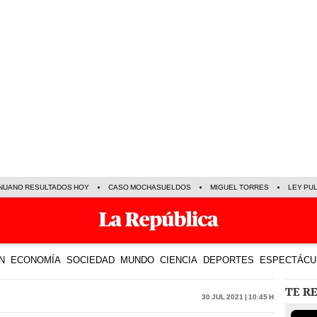
NUANO RESULTADOS HOY
CASO MOCHASUELDOS
MIGUEL TORRES
LEY PU
N
ECONOMÍA
SOCIEDAD
MUNDO
CIENCIA
DEPORTES
ESPECTÁCU
TE R
30 Jul 2021 | 10:45 h