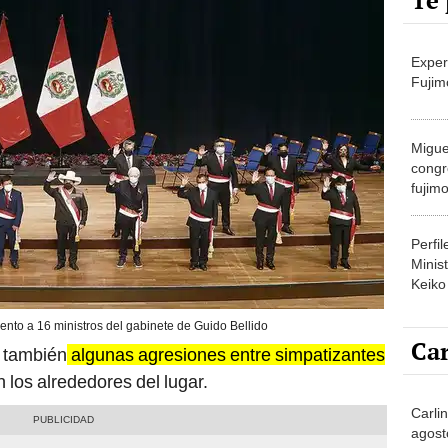
Te 
Exper
Fujim
Migue
congr
fujimo
prime
Perfi
Minist
Keiko
ento a 16 ministros del gabinete de Guido Bellido
Car
n también
algunas agresiones entre simpatizantes
 los alrededores del lugar.
Carlin
agost