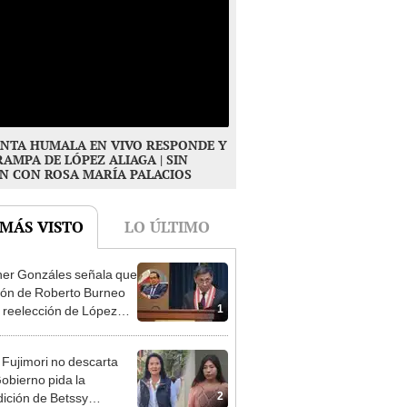
NTA HUMALA EN VIVO RESPONDE Y
RAMPA DE LÓPEZ ALIAGA | SIN
N CON ROSA MARÍA PALACIOS
 MÁS VISTO
LO ÚLTIMO
er Gonzáles señala que
ión de Roberto Burneo
1
 reelección de López
a no representan al JNE
 Fujimori no descarta
obierno pida la
2
dición de Betssy