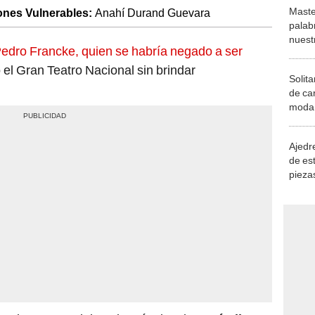
Maste
iones Vulnerables:
Anahí Durand Guevara
palab
nuest
edro Francke, quien se habría negado a ser
el Gran Teatro Nacional sin brindar
Solita
de ca
moda.
demue
Ajedre
de es
piezas
consi