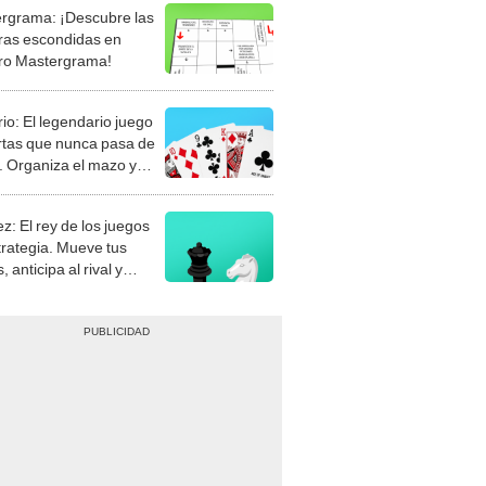
rgrama: ¡Descubre las
ras escondidas en
ro Mastergrama!
rio: El legendario juego
rtas que nunca pasa de
 Organiza el mazo y
stra tu habilidad.
z: El rey de los juegos
trategia. Mueve tus
, anticipa al rival y
gue el jaque mate.