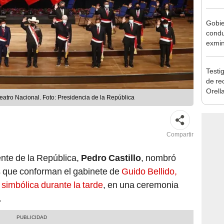
Cháve
nuest
Gobie
condu
exmin
la m
Testig
de re
Orell
Teatro Nacional. Foto: Presidencia de la República
Compartir
dente de la República,
Pedro Castillo
, nombró
os que conforman el gabinete de
Guido Bellido,
simbólica durante la tarde
, en una ceremonia
.