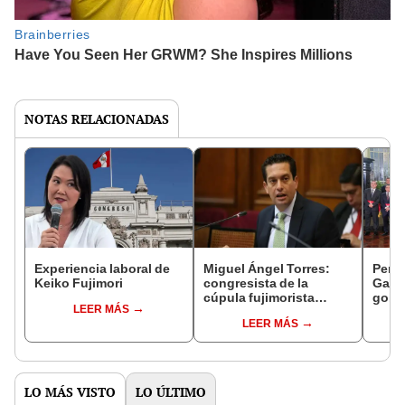
NOTAS RELACIONADAS
Experiencia laboral de
Miguel Ángel Torres:
Perfi
Keiko Fujimori
congresista de la
Gabin
cúpula fujimorista
gobi
LEER MÁS
controlará el primer año
Fujim
LEER MÁS
del Senado
LO MÁS VISTO
LO ÚLTIMO