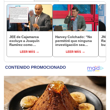
JEE de Cajamarca
Harvey Colchado: “No
JNE a
excluye a Joaquín
permitiré que ninguna
Rafae
Ramírez como
investigación sea
busca
candidato a gobernador
utilizada como presión
la Mu
LEER MÁS
LEER MÁS
regional por ocultar
política”
Lima
sentencia