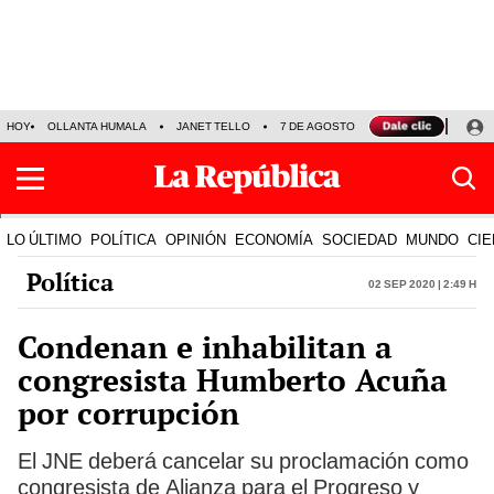
HOY
OLLANTA HUMALA
JANET TELLO
7 DE AGOSTO
TINKA RESULTADOS
LO ÚLTIMO
POLÍTICA
OPINIÓN
ECONOMÍA
SOCIEDAD
MUNDO
CIE
Política
02 Sep 2020 | 2:49 h
Condenan e inhabilitan a
congresista Humberto Acuña
por corrupción
El JNE deberá cancelar su proclamación como
congresista de Alianza para el Progreso y