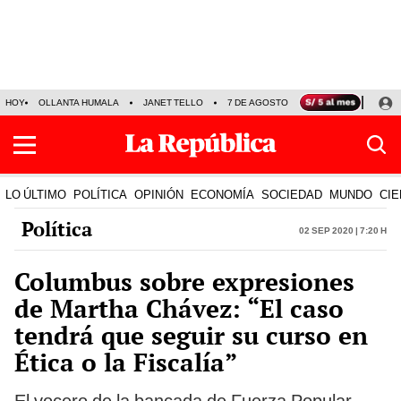
HOY
OLLANTA HUMALA
JANET TELLO
7 DE AGOSTO
TINKA RESULTADOS
LO ÚLTIMO
POLÍTICA
OPINIÓN
ECONOMÍA
SOCIEDAD
MUNDO
CIE
Política
02 Sep 2020 | 7:20 h
Columbus sobre expresiones
de Martha Chávez: “El caso
tendrá que seguir su curso en
Ética o la Fiscalía”