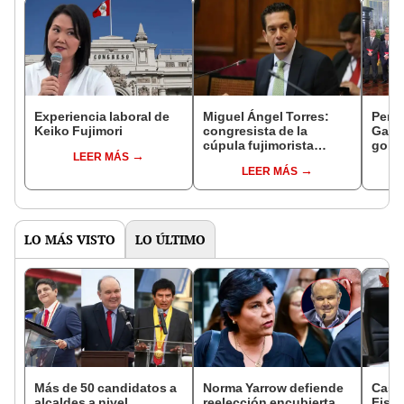
Experiencia laboral de
Miguel Ángel Torres:
Perfi
Keiko Fujimori
congresista de la
Gabin
cúpula fujimorista
gobi
LEER MÁS
controlará el primer año
Fujim
LEER MÁS
del Senado
LO MÁS VISTO
LO ÚLTIMO
Más de 50 candidatos a
Norma Yarrow defiende
Caso
alcaldes a nivel
reelección encubierta
Fisca