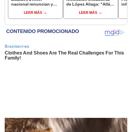
nacional renuncian y
de López Aliaga: "Allá el
inhab
dan paso a la reelección
Jurado que se deja
exco
LEER MÁS
LEER MÁS
encubierta
sacar la vuelta"
fujim
Cord