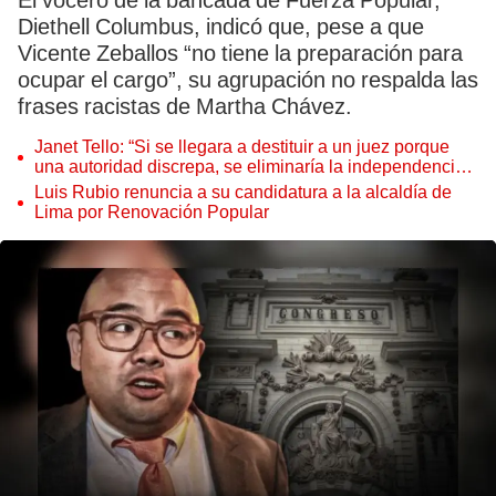
El vocero de la bancada de Fuerza Popular,
Diethell Columbus, indicó que, pese a que
Vicente Zeballos “no tiene la preparación para
ocupar el cargo”, su agrupación no respalda las
frases racistas de Martha Chávez.
Janet Tello: “Si se llegara a destituir a un juez porque
una autoridad discrepa, se eliminaría la independencia
judicial”
Luis Rubio renuncia a su candidatura a la alcaldía de
Lima por Renovación Popular