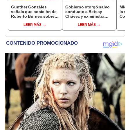
Gunther Gonzáles
Gobierno otorgó salvo
Migue
señala que posición de
conducto a Betssy
la vi
Roberto Burneo sobre
Chávez y exministra
Congr
reelección de López
viajó a México en la
proye
LEER MÁS
LEER MÁS
Aliaga no representan al
madrugada
plant
JNE
pres