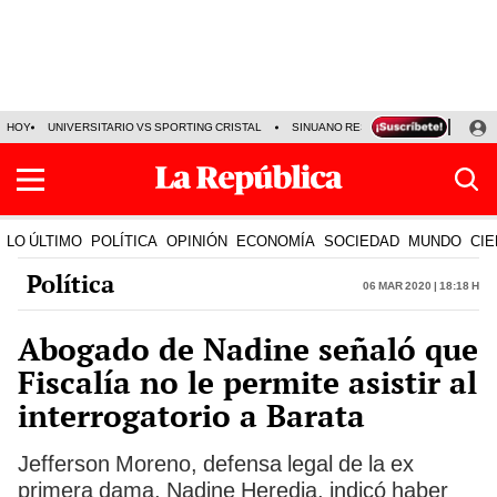
HOY
UNIVERSITARIO VS SPORTING CRISTAL
SINUANO RESULTADOS HOY
CA
LO ÚLTIMO
POLÍTICA
OPINIÓN
ECONOMÍA
SOCIEDAD
MUNDO
CIE
Política
06 Mar 2020 | 18:18 h
Abogado de Nadine señaló que
Fiscalía no le permite asistir al
interrogatorio a Barata
Jefferson Moreno, defensa legal de la ex
primera dama, Nadine Heredia, indicó haber