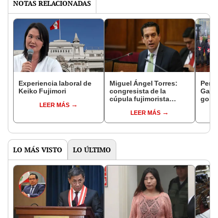
NOTAS RELACIONADAS
Experiencia laboral de
Miguel Ángel Torres:
Perfi
Keiko Fujimori
congresista de la
Gabin
cúpula fujimorista
gobi
LEER MÁS
controlará el primer año
Fujim
LEER MÁS
del Senado
LO MÁS VISTO
LO ÚLTIMO