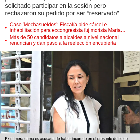
solicitado participar en la sesión pero
rechazaron su pedido por ser “reservado”.
Caso 'Mochasueldos': Fiscalía pide cárcel e
inhabilitación para excongresista fujimorista María
Cordero Jon Tay
Más de 50 candidatos a alcaldes a nivel nacional
renuncian y dan paso a la reelección encubierta
Ex primera dama es acusada de haber incurrido en el presunto delito de