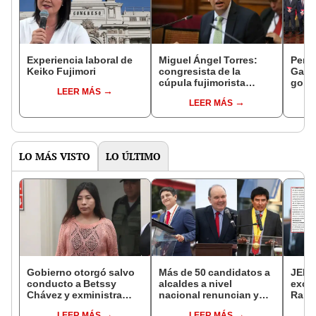
Experiencia laboral de
Miguel Ángel Torres:
Perfi
Keiko Fujimori
congresista de la
Gabin
cúpula fujimorista
gobi
LEER MÁS
controlará el primer año
Fujim
LEER MÁS
del Senado
LO MÁS VISTO
LO ÚLTIMO
Gobierno otorgó salvo
Más de 50 candidatos a
JEE 
conducto a Betssy
alcaldes a nivel
excl
Chávez y exministra
nacional renuncian y
Ramí
viajó a México en la
dan paso a la reelección
cand
LEER MÁS
LEER MÁS