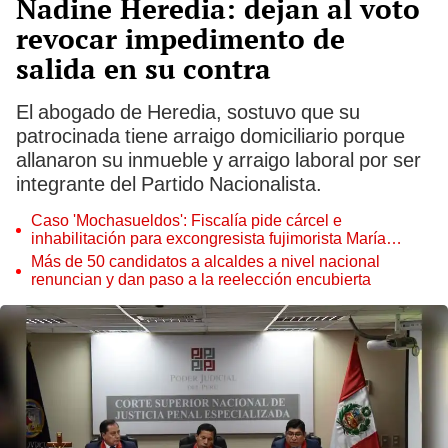
Nadine Heredia: dejan al voto
revocar impedimento de
salida en su contra
El abogado de Heredia, sostuvo que su
patrocinada tiene arraigo domiciliario porque
allanaron su inmueble y arraigo laboral por ser
integrante del Partido Nacionalista.
Caso 'Mochasueldos': Fiscalía pide cárcel e
inhabilitación para excongresista fujimorista María
Cordero Jon Tay
Más de 50 candidatos a alcaldes a nivel nacional
renuncian y dan paso a la reelección encubierta