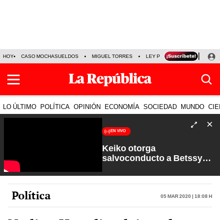
HOY
CASO MOCHASUELDOS
MIGUEL TORRES
LEY PULPÍN
PRECIO DEL
LO ÚLTIMO
POLÍTICA
OPINIÓN
ECONOMÍA
SOCIEDAD
MUNDO
CIE
EN VIVO
Keiko otorga
salvoconducto a Betssy
Chávez y renuevan
Petroperú | Sin Guion con
Rosa María Palacios
Política
05 Mar 2020 | 18:08 h