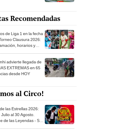
tas Recomendadas
os de Liga 1 en la fecha
 Torneo Clausura 2026:
amación, horarios y
 ver
hi advierte llegada de
IAS EXTREMAS en 65
ncias desde HOY
mos al Circo!
de las Estrellas 2026:
 Julio al 30 Agosto.
e de las Leyendas - San
l