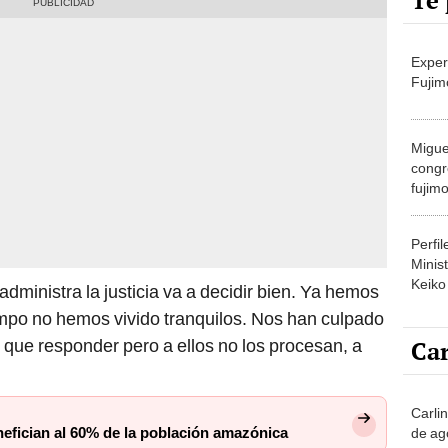
Te 
Exper
Fujim
Migue
congr
fujimo
prime
Perfi
Minist
Keiko
dministra la justicia va a decidir bien. Ya hemos
empo no hemos vivido tranquilos. Nos han culpado
Car
 que responder pero a ellos no los procesan, a
Carli
nefician al 60% de la población amazónica
de ag