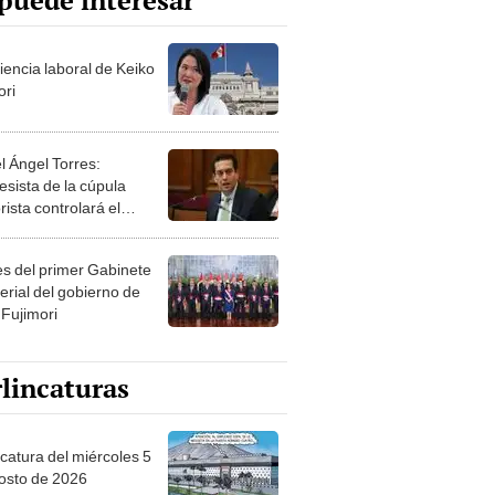
puede interesar
iencia laboral de Keiko
ori
l Ángel Torres:
esista de la cúpula
rista controlará el
r año del Senado
les del primer Gabinete
erial del gobierno de
 Fujimori
lincaturas
ncatura del miércoles 5
osto de 2026