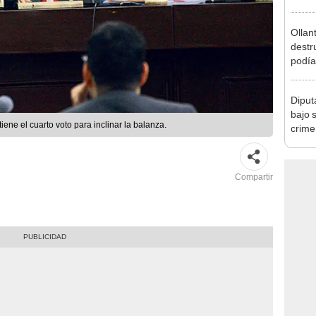
Ollan
destr
podía
2026
Diput
bajo 
ne el cuarto voto para inclinar la balanza.
crime
Medi
Compartir