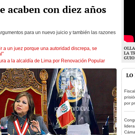
e acaben con diez años
rgumentos para un nuevo juicio y también las razones
OLLA
tuir a un juez porque una autoridad discrepa, se
LA T
l”
GUIO
ura a la alcaldía de Lima por Renovación Popular
LO
Fisca
prisi
por p
incom
ideol
Congr
lider
Cáma