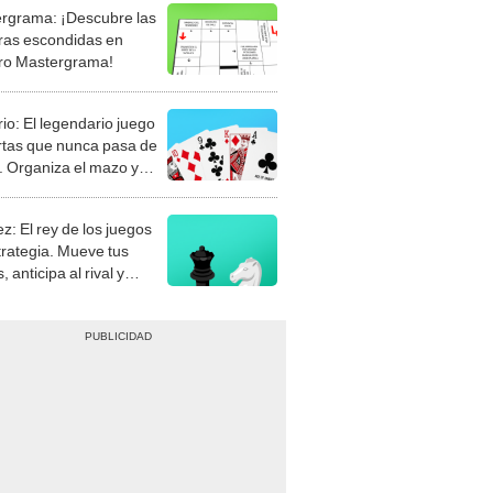
rgrama: ¡Descubre las
ras escondidas en
ro Mastergrama!
rio: El legendario juego
rtas que nunca pasa de
 Organiza el mazo y
stra tu habilidad.
z: El rey de los juegos
trategia. Mueve tus
, anticipa al rival y
gue el jaque mate.