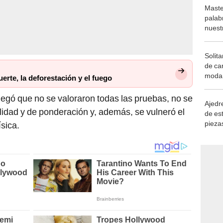
Maste
palab
nuest
Solita
de ca
moda.
erte, la deforestación y el fuego
demue
egó que no se valoraron todas las pruebas, no se
Ajedre
alidad y de ponderación y, además, se vulneró el
de es
piezas
ísica.
consi