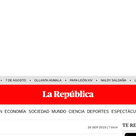
7 DE AGOSTO
OLLANTA HUMALA
PAPA LEÓN XIV
NALDY SALDAÑA
N
ECONOMÍA
SOCIEDAD
MUNDO
CIENCIA
DEPORTES
ESPECTÁCU
TE R
26 Sep 2019 | 7:04 h