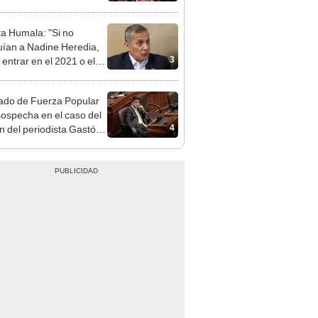
ta Humala: "Si no
uían a Nadine Heredia,
3
 entrar en el 2021 o el
"
ado de Fuerza Popular
sospecha en el caso del
4
n del periodista Gastón
na