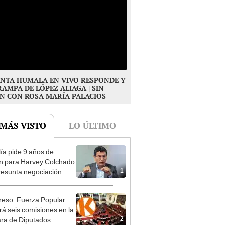
NTA HUMALA EN VIVO RESPONDE Y
RAMPA DE LÓPEZ ALIAGA | SIN
N CON ROSA MARÍA PALACIOS
 MÁS VISTO
LO ÚLTIMO
lía pide 9 años de
ón para Harvey Colchado
1
resunta negociación
patible y falsedad
ógica
eso: Fuerza Popular
ará seis comisiones en la
2
ra de Diputados