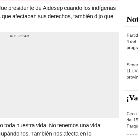
 fue presidente de Aidesep cuando los indígenas
s que afectaban sus derechos, también dijo que
No
Partid
4 del
progr
dónde
Senam
LLUV
provi
¡Va
Circo 
del 15
do toda nuestra vida. No tenemos una vida
Parqu
Migue
cupándonos. También nos afecta en lo