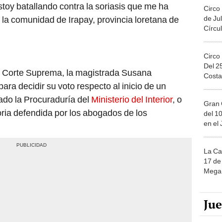
toy batallando contra la soriasis que me ha
Circo
de Jul
la comunidad de Irapay, provincia loretana de
Círcul
Circo
Del 2
la Corte Suprema, la magistrada Susana
Costa
ra decidir su voto respecto al inicio de un
itado la Procuraduría del
Ministerio del Interior
, o
Gran 
oria defendida por los abogados de los
del 10
en el
La Ca
17 de 
Mega 
Ju