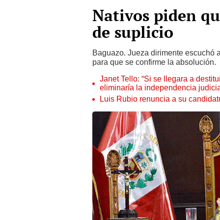
Nativos piden qu
de suplicio
Baguazo. Jueza dirimente escuchó a
para que se confirme la absolución.
Janet Tello: “Si se llegara a desti
eliminaría la independencia judicia
Luis Rubio renuncia a su candidat