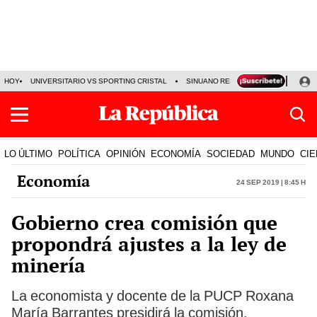
HOY
UNIVERSITARIO VS SPORTING CRISTAL
SINUANO RESULTADOS HOY
CA
LO ÚLTIMO
POLÍTICA
OPINIÓN
ECONOMÍA
SOCIEDAD
MUNDO
CIE
Economía
24 Sep 2019 | 8:45 h
Gobierno crea comisión que
propondrá ajustes a la ley de
minería
La economista y docente de la PUCP Roxana
María Barrantes presidirá la comisión.