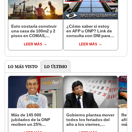
Esto costaría construir
¿Cómo saber si estoy
una casa de 100m2 y 2
en AFP u ONP? Link de
pisos en COMAS,
consulta con DNI para
CARABAYLLO y otros
ver en qué fondo de
LEER MÁS
LEER MÁS
distritos de LIMA
pensiones estás
NORTE
LO MÁS VISTO
LO ÚLTIMO
Más de 145 000
Gobierno plantea mover
Retir
jubilados de la ONP
todos los feriados del
afili
reciben un 25%
año a los viernes,
más d
adicional en su pensión
excepto 28 de julio,
fond