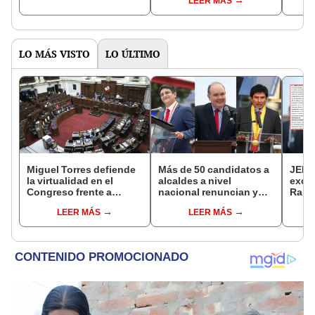
LEER MÁS
del Senado
LO MÁS VISTO
LO ÚLTIMO
Miguel Torres defiende
Más de 50 candidatos a
JEE 
la virtualidad en el
alcaldes a nivel
excl
Congreso frente a
nacional renuncian y
Ramí
proyecto de ley que
dan paso a la reelección
cand
LEER MÁS
LEER MÁS
plantea la
encubierta
regio
presencialidad
sent