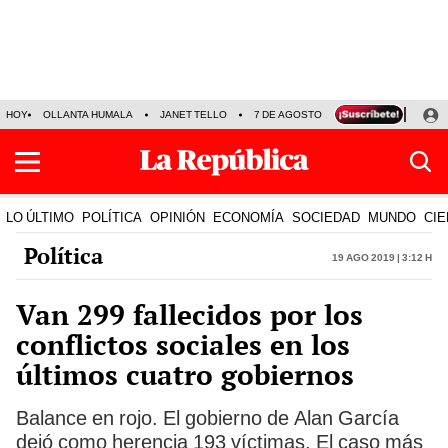
HOY
OLLANTA HUMALA
JANET TELLO
7 DE AGOSTO
TINKA RESULTADOS
LO ÚLTIMO
POLÍTICA
OPINIÓN
ECONOMÍA
SOCIEDAD
MUNDO
CIE
Política
19 Ago 2019 | 3:12 h
Van 299 fallecidos por los
conflictos sociales en los
últimos cuatro gobiernos
Balance en rojo. El gobierno de Alan García
dejó como herencia 193 víctimas. El caso más