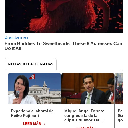
NOTAS RELACIONADAS
Experiencia laboral de
Miguel Ángel Torres:
Perfi
Keiko Fujimori
congresista de la
Gabin
cúpula fujimorista
gobi
LEER MÁS
controlará el primer año
Fujim