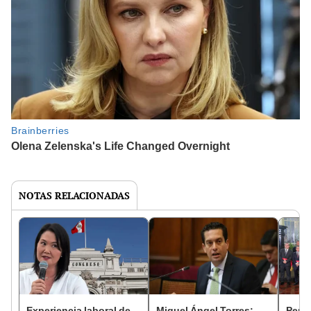
NOTAS RELACIONADAS
Experiencia laboral de
Miguel Ángel Torres:
Perfi