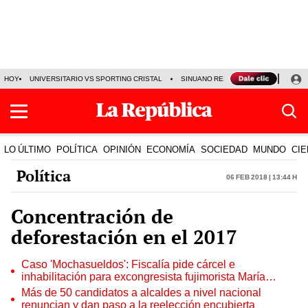
HOY
UNIVERSITARIO VS SPORTING CRISTAL
SINUANO RESULTADOS HOY
CA
LO ÚLTIMO
POLÍTICA
OPINIÓN
ECONOMÍA
SOCIEDAD
MUNDO
CIE
Política
06 Feb 2018 | 13:44 h
Concentración de
deforestación en el 2017
Caso 'Mochasueldos': Fiscalía pide cárcel e
inhabilitación para excongresista fujimorista María
Cordero Jon Tay
Más de 50 candidatos a alcaldes a nivel nacional
renuncian y dan paso a la reelección encubierta