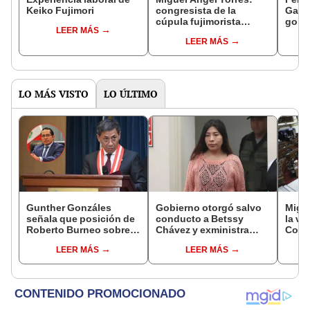
Keiko Fujimori
congresista de la
Gabin
cúpula fujimorista
gobi
LEER MÁS
controlará el primer año
Fujim
LEER MÁS
del Senado
LO MÁS VISTO
LO ÚLTIMO
Gunther Gonzáles
Gobierno otorgó salvo
Migue
señala que posición de
conducto a Betssy
la vi
Roberto Burneo sobre
Chávez y exministra
Congr
reelección de López
viajó a México en la
proye
LEER MÁS
LEER MÁS
Aliaga no representan al
madrugada
plant
JNE
pres