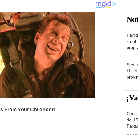
No
Partid
4 del
progr
dónde
Senam
LLUV
provi
¡Va
Circo 
del 15
Parqu
Migue