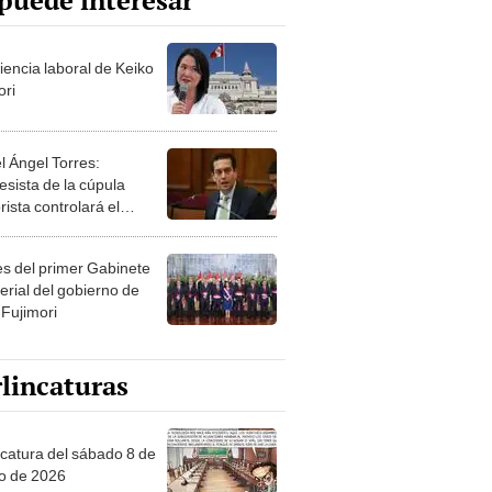
puede interesar
iencia laboral de Keiko
ori
l Ángel Torres:
esista de la cúpula
rista controlará el
r año del Senado
les del primer Gabinete
erial del gobierno de
 Fujimori
lincaturas
ncatura del sábado 8 de
o de 2026