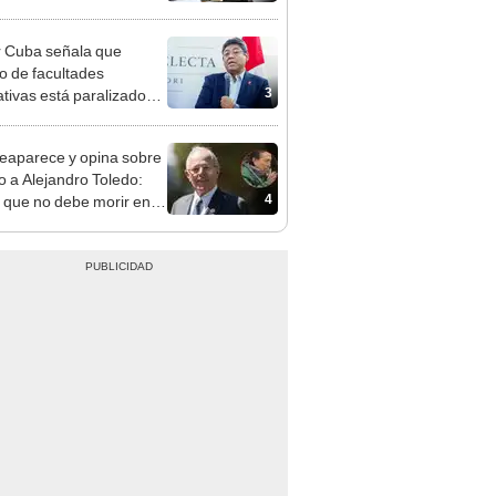
gresista fujimorista
 Cordero Jon Tay
 Cuba señala que
o de facultades
3
ativas está paralizado
trámite burocrático"
eaparece y opina sobre
to a Alejandro Toledo:
4
 que no debe morir en la
l"