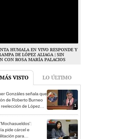
NTA HUMALA EN VIVO RESPONDE Y
RAMPA DE LÓPEZ ALIAGA | SIN
N CON ROSA MARÍA PALACIOS
 MÁS VISTO
LO ÚLTIMO
er Gonzáles señala que
ión de Roberto Burneo
1
 reelección de López
a no representan al JNE
'Mochasueldos':
ía pide cárcel e
2
litación para