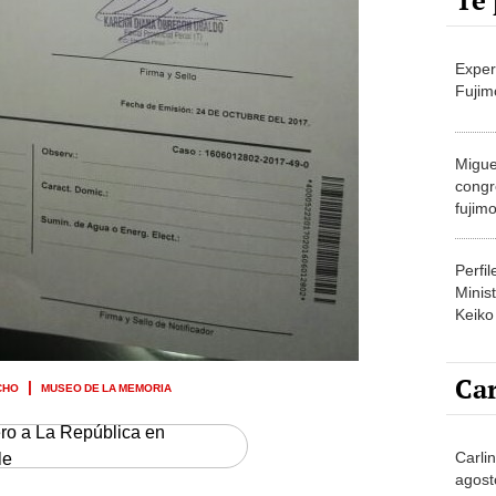
Te 
Exper
Fujim
Migue
congr
fujimo
prime
Perfi
Minist
Keiko
Car
CHO
MUSEO DE LA MEMORIA
ero a La República en
Carli
le
agost