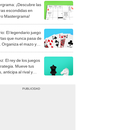
rgrama: ¡Descubre las
ras escondidas en
ro Mastergrama!
rio: El legendario juego
rtas que nunca pasa de
 Organiza el mazo y
stra tu habilidad.
z: El rey de los juegos
trategia. Mueve tus
, anticipa al rival y
gue el jaque mate.