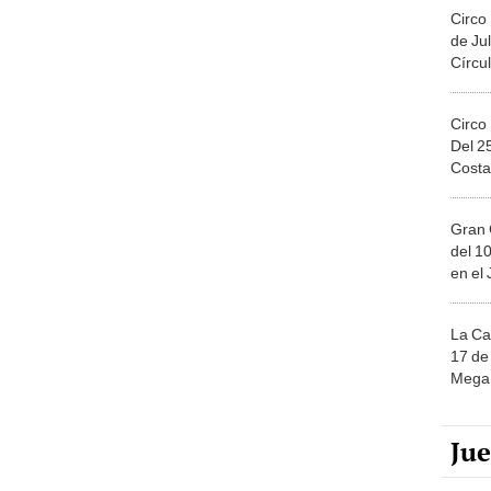
Circo
de Jul
Círcul
Circo
Del 2
Costa
Gran 
del 10
en el
La Ca
17 de 
Mega 
Ju