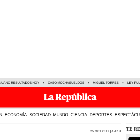
NUANO RESULTADOS HOY
CASO MOCHASUELDOS
MIGUEL TORRES
LEY PU
N
ECONOMÍA
SOCIEDAD
MUNDO
CIENCIA
DEPORTES
ESPECTÁCU
TE R
25 Oct 2017 | 4:47 h