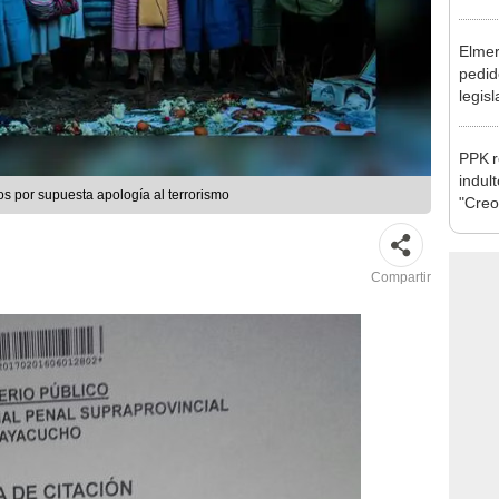
excon
María
Elmer
pedid
legisl
por "
PPK r
indul
os por supuesta apología al terrorismo
"Creo
cárce
Compartir