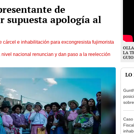
epresentante de
r supuesta apología al
 cárcel e inhabilitación para excongresista fujimorista
OLLA
LA T
 nivel nacional renuncian y dan paso a la reelección
GUIO
LO
Gunth
posic
sobre
Aliag
Caso 
Fiscal
inhabi