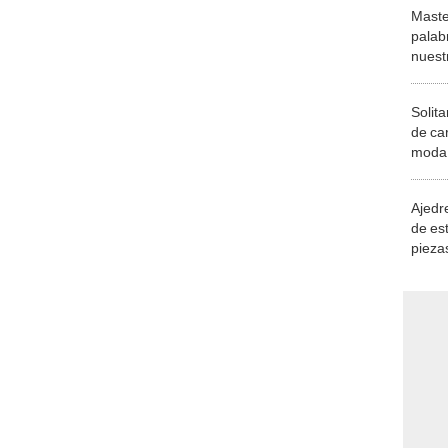
Maste
palab
nuest
Solita
de ca
moda.
demue
Ajedre
de es
piezas
consi