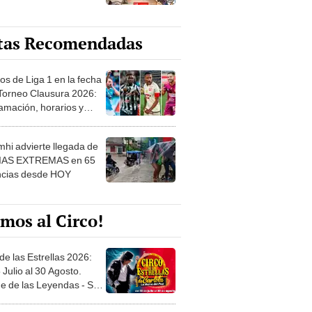
tas Recomendadas
os de Liga 1 en la fecha
 Torneo Clausura 2026:
amación, horarios y
 ver
hi advierte llegada de
IAS EXTREMAS en 65
ncias desde HOY
mos al Circo!
de las Estrellas 2026:
 Julio al 30 Agosto.
e de las Leyendas - San
l