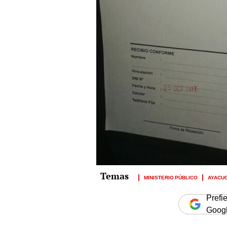
MINISTERIO PÚBLICO
AYACU
Prefi
Goog